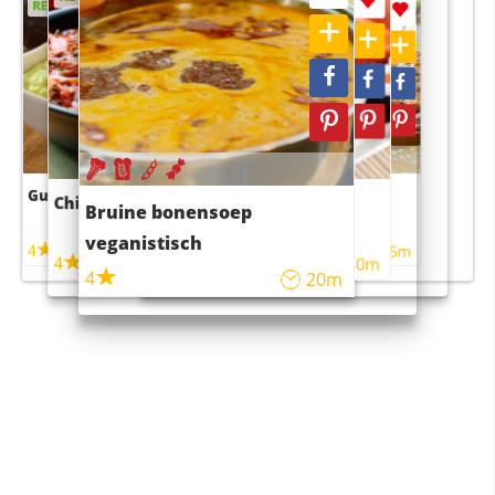
RECEPT
RECEPT
Guacamole
Pruimentaart met kaneel
Chili con carne
Sushi rijstsalade
Bruine bonensoep
maaltijdsalade
veganistisch
4
4
5m
55m
4
4
45m
40m
4
20m