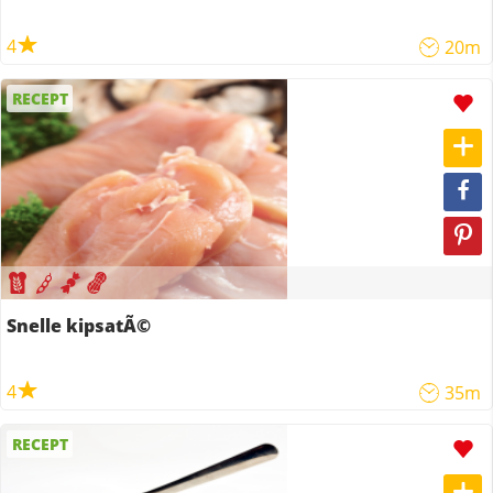
4
20m
RECEPT
Snelle kipsatÃ©
4
35m
RECEPT