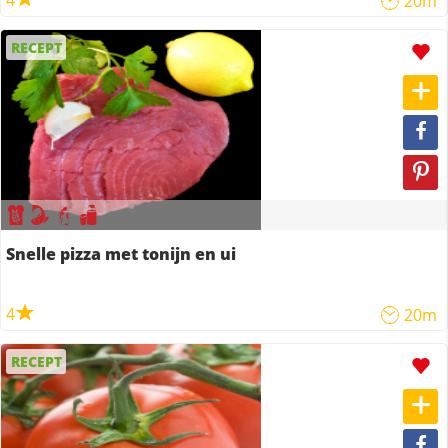
4
20m
RECEPT
Snelle pizza met tonijn en ui
4
20m
RECEPT