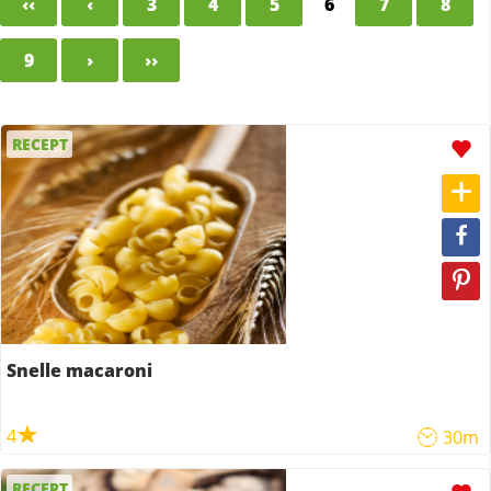
‹‹
‹
3
4
5
6
7
8
9
›
››
RECEPT
Snelle macaroni
4
30m
RECEPT