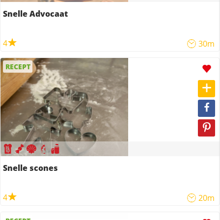
Snelle Advocaat
4
30m
RECEPT
Snelle scones
4
20m