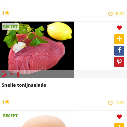
4
35m
RECEPT
Snelle tonijnsalade
4
15m
RECEPT