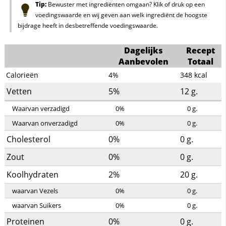
Tip:
Bewuster met ingrediënten omgaan? Klik of druk op een
voedingswaarde en wij geven aan welk ingrediënt de hoogste
bijdrage heeft in desbetreffende voedingswaarde.
Dagelijks
Recept
Aanbevolen
Totaal
Calorieën
4%
348
kcal
Vetten
5%
12
g.
Waarvan verzadigd
0%
0
g.
Waarvan onverzadigd
0%
0
g.
Cholesterol
0%
0
g.
Zout
0%
0
g.
Koolhydraten
2%
20
g.
waarvan Vezels
0%
0
g.
waarvan Suikers
0%
0
g.
Proteinen
0%
0
g.