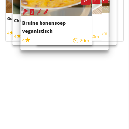
Guacamole
Pruimentaart met kaneel
Chili con carne
Sushi rijstsalade
Bruine bonensoep
maaltijdsalade
veganistisch
4
4
5m
55m
4
4
45m
40m
4
20m