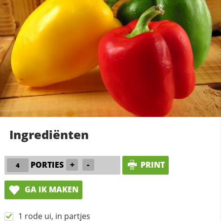
Ingrediënten
PORTIES
+
-
PRINT
GA IK MAKEN
1 rode ui, in partjes