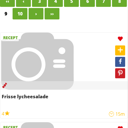
‹‹
‹
3
4
5
6
7
8
9
10
›
››
RECEPT
Frisse lycheesalade
4
15m
RECEPT