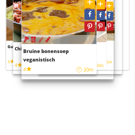
Guacamole
Pruimentaart met kaneel
Chili con carne
Sushi rijstsalade
Bruine bonensoep
maaltijdsalade
veganistisch
4
4
5m
55m
4
4
45m
40m
4
20m