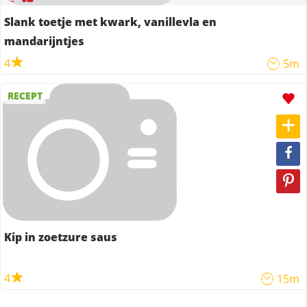
Slank toetje met kwark, vanillevla en
mandarijntjes
4
5m
RECEPT
Kip in zoetzure saus
4
15m