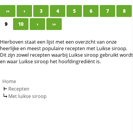
‹‹
‹
3
4
5
6
7
8
9
10
›
››
Hierboven staat een lijst met een overzicht van onze
heerlijke en meest populaire recepten met Luikse siroop.
Dit zijn zowel recepten waarbij Luikse siroop gebruikt wordt
en waar Luikse siroop het hoofdingrediënt is.
Home
Recepten
Met luikse siroop