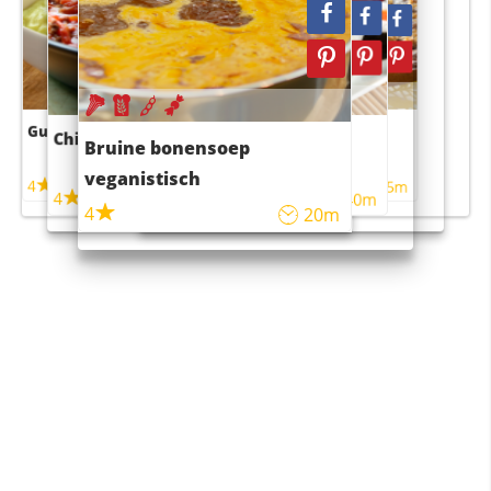
Guacamole
Pruimentaart met kaneel
Chili con carne
Sushi rijstsalade
Bruine bonensoep
maaltijdsalade
veganistisch
4
4
5m
55m
4
4
45m
40m
4
20m