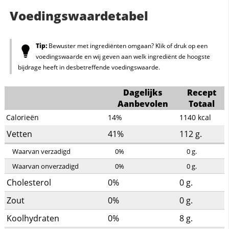
Voedingswaardetabel
Tip:
Bewuster met ingrediënten omgaan? Klik of druk op een
voedingswaarde en wij geven aan welk ingrediënt de hoogste
bijdrage heeft in desbetreffende voedingswaarde.
Dagelijks
Recept
Aanbevolen
Totaal
Calorieën
14%
1140
kcal
Vetten
41%
112
g.
Waarvan verzadigd
0%
0
g.
Waarvan onverzadigd
0%
0
g.
Cholesterol
0%
0
g.
Zout
0%
0
g.
Koolhydraten
0%
8
g.