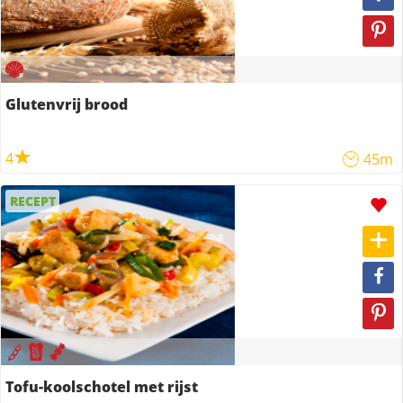
Glutenvrij brood
4
45m
RECEPT
Tofu-koolschotel met rijst