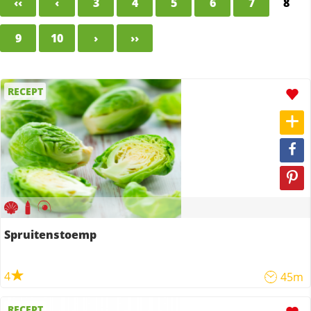
‹‹
‹
3
4
5
6
7
8
9
10
›
››
RECEPT
Spruitenstoemp
4
45m
RECEPT