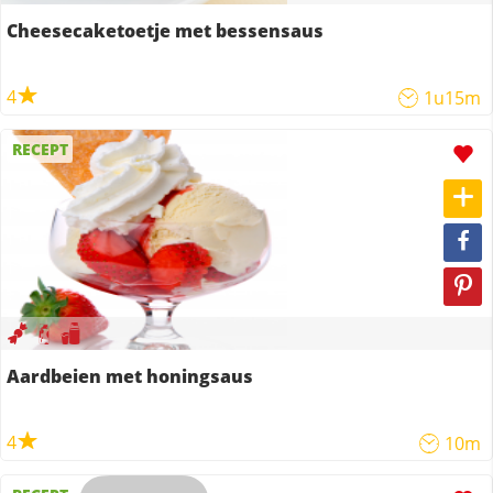
Cheesecaketoetje met bessensaus
4
1u15m
RECEPT
Aardbeien met honingsaus
4
10m