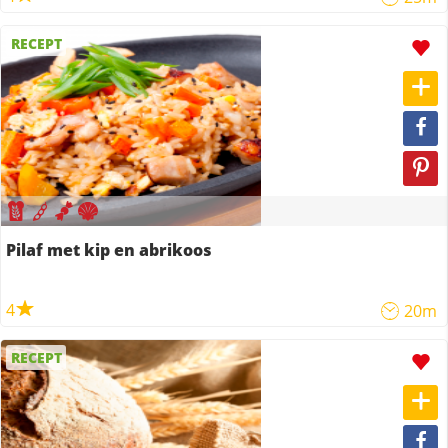
RECEPT
Pilaf met kip en abrikoos
4
20m
RECEPT