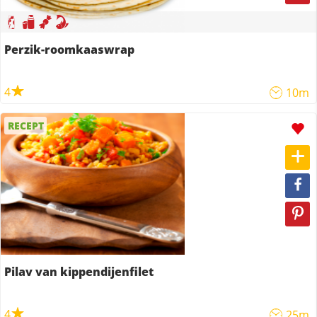
Perzik-roomkaaswrap
4
10m
RECEPT
Pilav van kippendijenfilet
4
25m