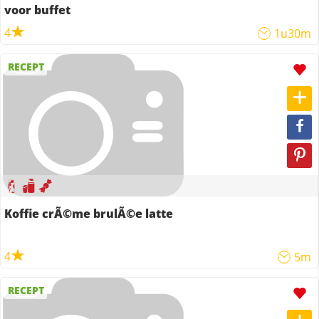
voor buffet
4
1u30m
RECEPT
Koffie crÃ©me brulÃ©e latte
4
5m
RECEPT