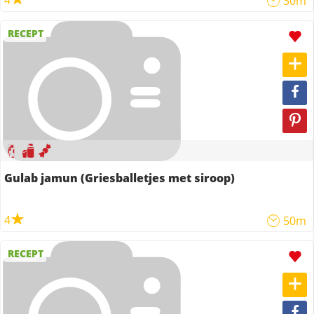
4
30m
RECEPT
Gulab jamun (Griesballetjes met siroop)
4
50m
RECEPT