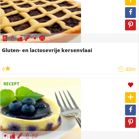
Gluten- en lactosevrije kersenvlaai
4
40m
RECEPT