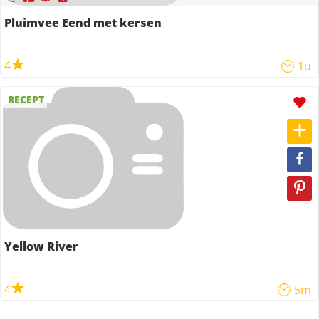
Pluimvee Eend met kersen
4
1u
RECEPT
Yellow River
4
5m