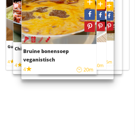
Guacamole
Pruimentaart met kaneel
Chili con carne
Sushi rijstsalade
Bruine bonensoep
maaltijdsalade
veganistisch
4
4
5m
55m
4
4
45m
40m
4
20m