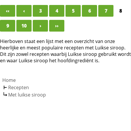
‹‹
‹
3
4
5
6
7
8
9
10
›
››
Hierboven staat een lijst met een overzicht van onze
heerlijke en meest populaire recepten met Luikse siroop.
Dit zijn zowel recepten waarbij Luikse siroop gebruikt wordt
en waar Luikse siroop het hoofdingrediënt is.
Home
Recepten
Met luikse siroop