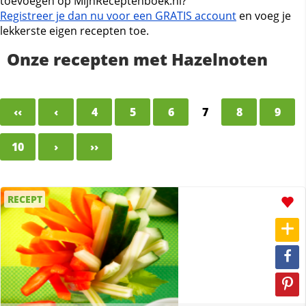
toevoegen op MijnReceptenboek.nl?
Registreer je dan nu voor een GRATIS account
en voeg je
lekkerste eigen recepten toe.
Onze recepten met Hazelnoten
‹‹
‹
4
5
6
7
8
9
10
›
››
RECEPT