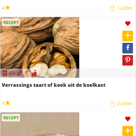
4
1u30m
RECEPT
Verrassings taart of koek uit de koelkast
4
2u35m
RECEPT