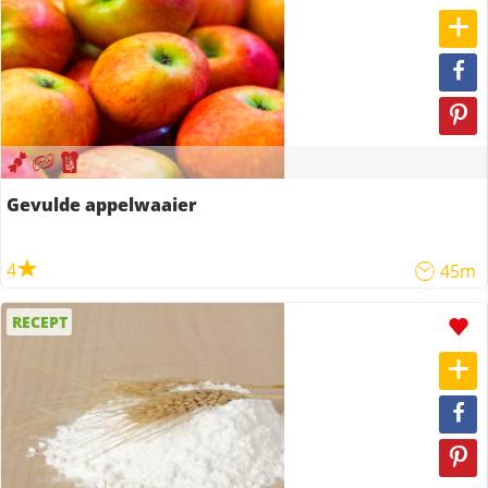
Gevulde appelwaaier
4
45m
RECEPT