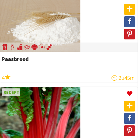
Paasbrood
4
2u45m
RECEPT