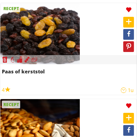
RECEPT
Paas of kerststol
4
1u
RECEPT