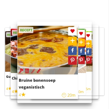
RECEPT
RECEPT
RECEPT
RECEPT
RECEPT
Guacamole
Pruimentaart met kaneel
Chili con carne
Sushi rijstsalade
Bruine bonensoep
maaltijdsalade
veganistisch
4
4
5m
55m
4
4
45m
40m
4
20m