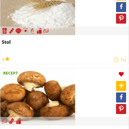
Stol
4
1u
RECEPT