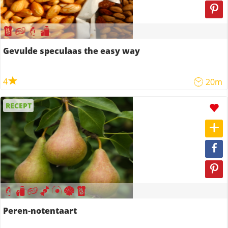
Gevulde speculaas the easy way
4
20m
RECEPT
Peren-notentaart