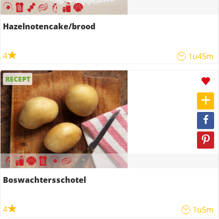
Hazelnotencake/brood
4
1u45m
RECEPT
Boswachtersschotel
4
1u5m