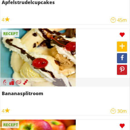
Apfelstrudelcupcakes
4
45m
RECEPT
Bananasplitroom
4
30m
RECEPT