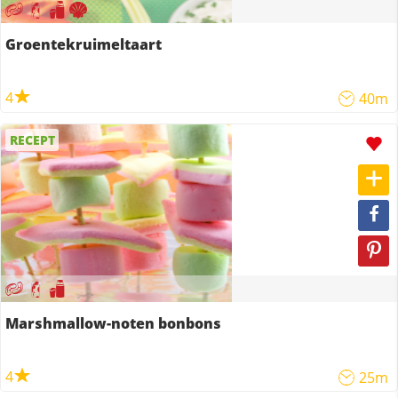
Groentekruimeltaart
4
40m
RECEPT
Marshmallow-noten bonbons
4
25m