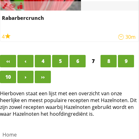
Rabarbercrunch
4
30m
‹‹
‹
4
5
6
7
8
9
10
›
››
Hierboven staat een lijst met een overzicht van onze
heerlijke en meest populaire recepten met Hazelnoten. Dit
zijn zowel recepten waarbij Hazelnoten gebruikt wordt en
waar Hazelnoten het hoofdingrediënt is.
Home