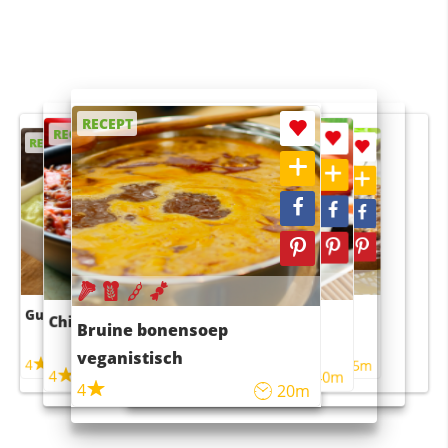
RECEPT
RECEPT
RECEPT
RECEPT
RECEPT
Guacamole
Pruimentaart met kaneel
Chili con carne
Sushi rijstsalade
Bruine bonensoep
maaltijdsalade
veganistisch
4
4
5m
55m
4
4
45m
40m
4
20m