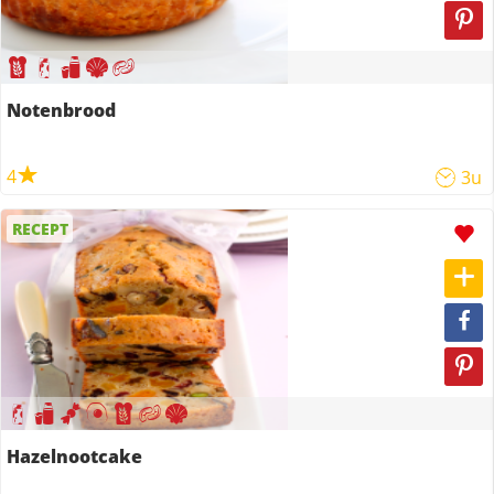
Notenbrood
4
3u
RECEPT
Hazelnootcake