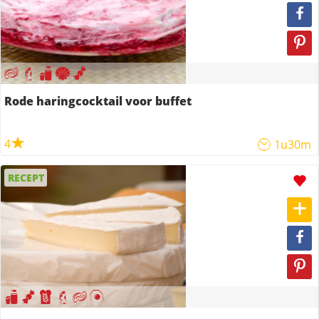
Rode haringcocktail voor buffet
4
1u30m
RECEPT