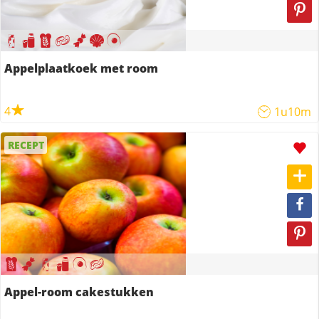
Appelplaatkoek met room
4
1u10m
RECEPT
Appel-room cakestukken