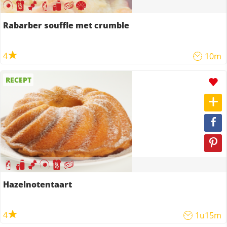
Rabarber souffle met crumble
4
10m
RECEPT
Hazelnotentaart
4
1u15m