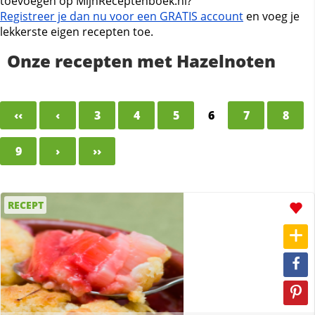
toevoegen op MijnReceptenboek.nl?
Registreer je dan nu voor een GRATIS account
en voeg je
lekkerste eigen recepten toe.
Onze recepten met Hazelnoten
‹‹
‹
3
4
5
6
7
8
9
›
››
RECEPT