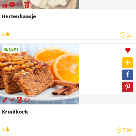
Hertenhaasje
4
2u
RECEPT
Kruidkoek
4
50m