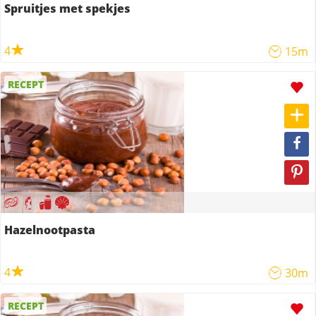
Spruitjes met spekjes
4
15m
RECEPT
Hazelnootpasta
4
30m
RECEPT