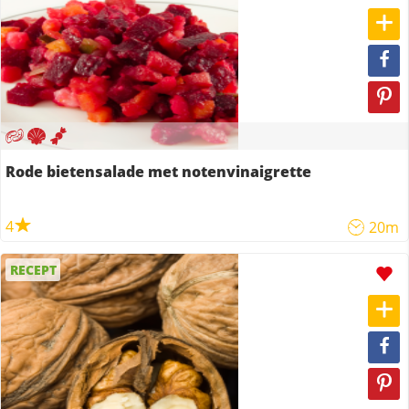
Rode bietensalade met notenvinaigrette
4
20m
RECEPT