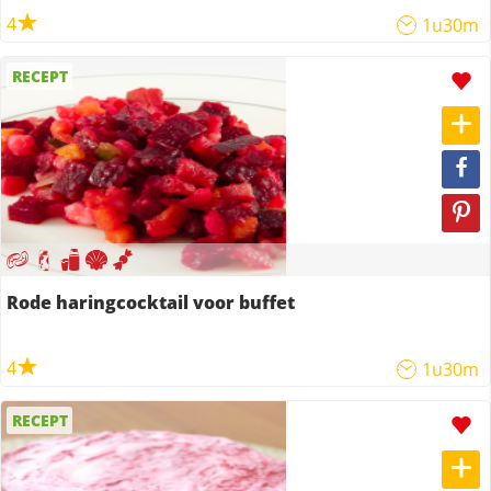
4
1u30m
RECEPT
Rode haringcocktail voor buffet
4
1u30m
RECEPT