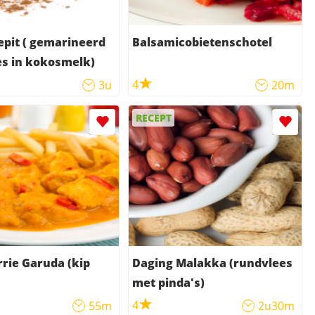
pit ( gemarineerd
Balsamicobietenschotel
s in kokosmelk)
4
3u
20m
RECEPT
rie Garuda (kip
Daging Malakka (rundvlees
met pinda's)
4
55m
2u30m