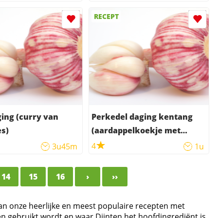
RECEPT
ing (curry van
Perkedel daging kentang
s)
(aardappelkoekje met
rundvlees)
4
3u45m
1u
14
15
16
›
››
van onze heerlijke en meest populaire recepten met
ten gebruikt wordt en waar Djinten het hoofdingrediënt is.