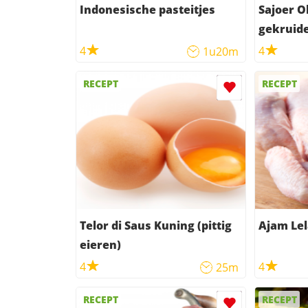
Indonesische pasteitjes
Sajoer O
gekruid
4
4
1u20m
RECEPT
RECEPT
Telor di Saus Kuning (pittig
Ajam Lel
eieren)
4
4
25m
RECEPT
RECEPT