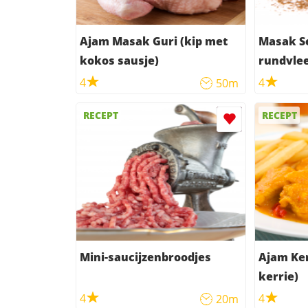
Ajam Masak Guri (kip met
Masak Se
kokos sausje)
rundvlee
4
4
50m
RECEPT
RECEPT
Mini-saucijzenbroodjes
Ajam Ker
kerrie)
4
4
20m