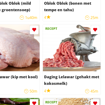
blok Oblok (mild
Oblok Oblok (bonen met
e groentensoep)
tempe en tahu)
4
1u40m
25m
RECEPT
awar (kip met kool)
Daging Lelawar (gehakt met
kokosmelk)
4
50m
45m
RECEPT