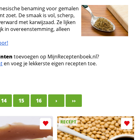
donesische benaming voor gemalen
nt zoet. De smaak is vol, scherp,
rward met karwijzaad. Ze lijken
ijk in overeenstemming, alleen
oor!
inten
toevoegen op MijnReceptenboek.nl?
nt
en voeg je lekkerste eigen recepten toe.
14
15
16
›
››
RECEPT