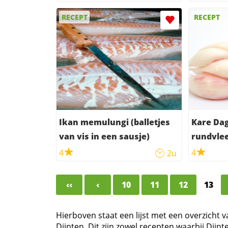
RECEPT
RECEPT
Ikan memulungi (balletjes
Kare Dag
van vis in een sausje)
rundvlee
4
4
2u
‹‹
‹
10
11
12
13
Hierboven staat een lijst met een overzicht 
Djinten. Dit zijn zowel recepten waarbij Djin