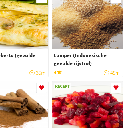
bertu (gevulde
Lumper (Indonesische
gevulde rijstrol)
4
35m
45m
RECEPT