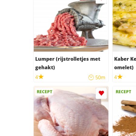
Lumper (rijstrolletjes met
Kaber Ke
gehakt)
omelet)
4
4
50m
RECEPT
RECEPT