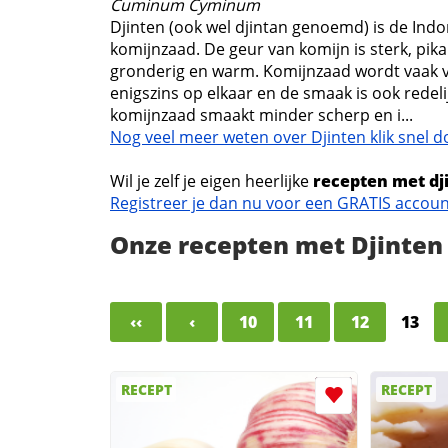
Cuminum Cyminum
Djinten (ook wel djintan genoemd) is de In
komijnzaad. De geur van komijn is sterk, pika
gronderig en warm. Komijnzaad wordt vaak ve
enigszins op elkaar en de smaak is ook redel
komijnzaad smaakt minder scherp en i...
Nog veel meer weten over Djinten klik snel d
Wil je zelf je eigen heerlijke
recepten met dj
Registreer je dan nu voor een GRATIS accou
Onze recepten met Djinten
‹‹
‹
10
11
12
13
RECEPT
RECEPT