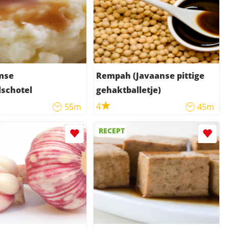
mse
Rempah (Javaanse pittige
schotel
gehaktballetje)
4
55m
45m
RECEPT