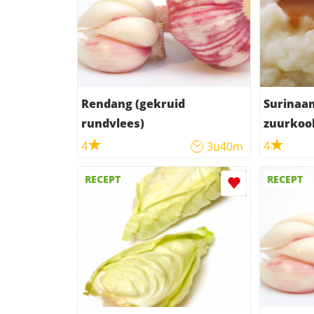
Rendang (gekruid
Surinaa
rundvlees)
zuurkool
4
4
3u40m
RECEPT
RECEPT