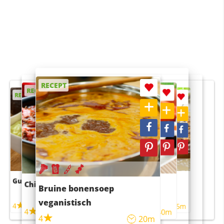
RECEPT
RECEPT
RECEPT
RECEPT
RECEPT
Guacamole
Pruimentaart met kaneel
Chili con carne
Sushi rijstsalade
Bruine bonensoep
maaltijdsalade
veganistisch
4
4
5m
55m
4
4
45m
40m
4
20m