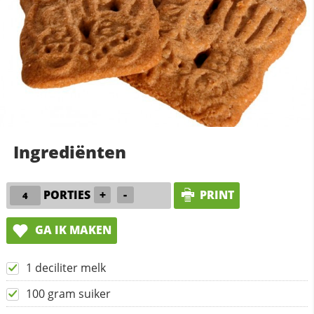
Ingrediënten
PORTIES
+
-
PRINT
GA IK MAKEN
1 deciliter melk
100 gram suiker