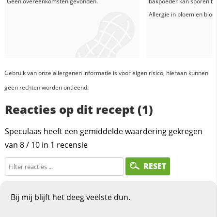
Geen overeenkomsten gevonden.
bakpoeder
kan sporen be
Allergie in
bloem
en
blo
Gebruik van onze allergenen informatie is voor eigen risico, hieraan kunnen
geen rechten worden ontleend.
Reacties op dit recept (1)
Speculaas heeft een gemiddelde waardering gekregen
van
8
/
10
in
1
recensie
RESET
Bij mij blijft het deeg veelste dun.