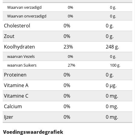
Waarvan verzadigd
0%
0
g.
Waarvan onverzadigd
0%
0
g.
Cholesterol
0%
0
g.
Zout
0%
0
g.
Koolhydraten
23%
248
g.
waarvan Vezels
0%
0
g.
waarvan Suikers
27%
100
g.
Proteinen
0%
0
g.
Vitamine A
0%
0
µg.
Vitamine C
0%
0
mg.
Calcium
0%
0
mg.
Ijzer
0%
0
mg.
Voedingswaardegrafiek