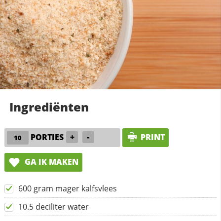
Ingrediënten
PORTIES
+
-
PRINT
GA IK MAKEN
600 gram mager kalfsvlees
10.5 deciliter water