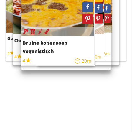
Guacamole
Pruimentaart met kaneel
Chili con carne
Sushi rijstsalade
Bruine bonensoep
maaltijdsalade
veganistisch
4
4
5m
55m
4
4
45m
40m
4
20m