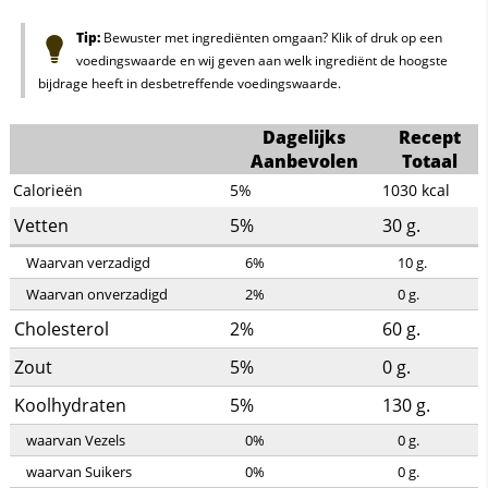
Tip:
Bewuster met ingrediënten omgaan? Klik of druk op een
voedingswaarde en wij geven aan welk ingrediënt de hoogste
bijdrage heeft in desbetreffende voedingswaarde.
Dagelijks
Recept
Aanbevolen
Totaal
Calorieën
5%
1030
kcal
Vetten
5%
30
g.
Waarvan verzadigd
6%
10
g.
Waarvan onverzadigd
2%
0
g.
Cholesterol
2%
60
g.
Zout
5%
0
g.
Koolhydraten
5%
130
g.
waarvan Vezels
0%
0
g.
waarvan Suikers
0%
0
g.