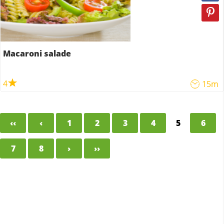
Macaroni salade
4
15m
‹‹
‹
1
2
3
4
5
6
7
8
›
››