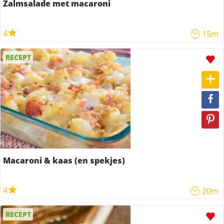
Zalmsalade met macaroni
4
15m
RECEPT
Macaroni & kaas (en spekjes)
4
20m
RECEPT