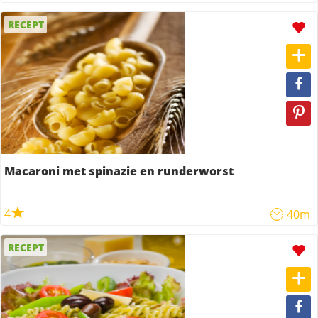
RECEPT
Macaroni met spinazie en runderworst
4
40m
RECEPT