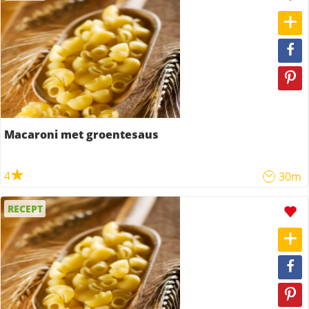
Macaroni met groentesaus
4
30m
RECEPT