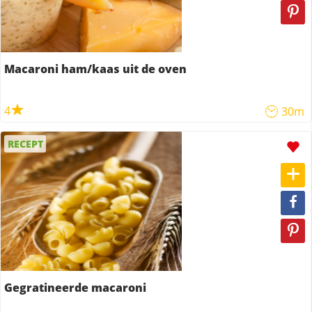
Macaroni ham/kaas uit de oven
4
30m
RECEPT
Gegratineerde macaroni