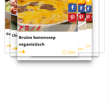
Guacamole
Pruimentaart met kaneel
Chili con carne
Sushi rijstsalade
Bruine bonensoep
maaltijdsalade
veganistisch
4
4
5m
55m
4
4
45m
40m
4
20m