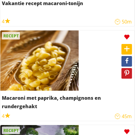
Vakantie recept macaroni-tonijn
4
50m
RECEPT
Macaroni met paprika, champignons en
rundergehakt
4
45m
RECEPT