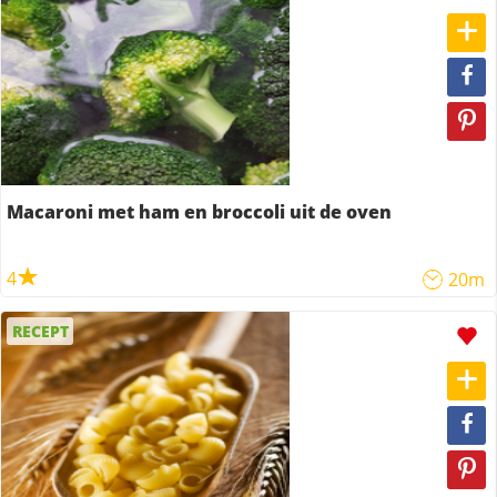
Macaroni met ham en broccoli uit de oven
4
20m
RECEPT