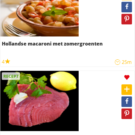
Hollandse macaroni met zomergroenten
4
25m
RECEPT