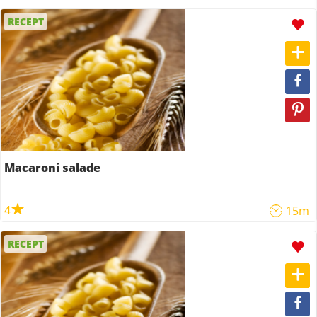
RECEPT
Macaroni salade
4
15m
RECEPT