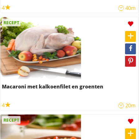
4
40m
RECEPT
Macaroni met kalkoenfilet en groenten
4
20m
RECEPT