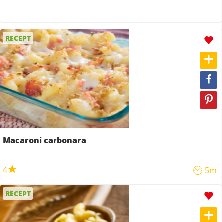
RECEPT
Macaroni carbonara
4
5m
RECEPT