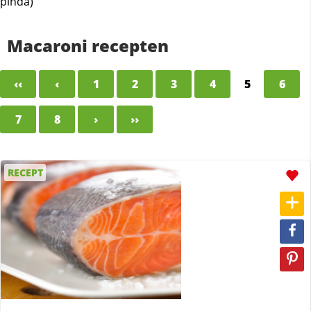
pinda)
Macaroni recepten
‹‹
‹
1
2
3
4
5
6
7
8
›
››
RECEPT