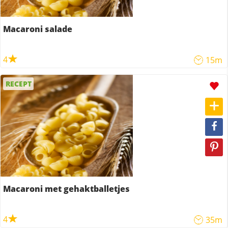
Macaroni salade
4
15m
RECEPT
Macaroni met gehaktballetjes
4
35m