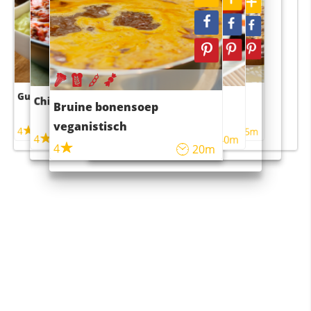
Guacamole
Pruimentaart met kaneel
Chili con carne
Sushi rijstsalade
Bruine bonensoep
maaltijdsalade
veganistisch
4
4
5m
55m
4
4
45m
40m
4
20m