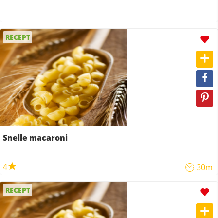
RECEPT
Snelle macaroni
4
30m
RECEPT