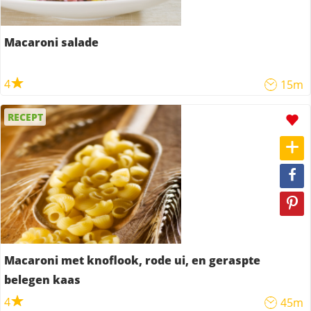
Macaroni salade
4
15m
RECEPT
Macaroni met knoflook, rode ui, en geraspte
belegen kaas
4
45m