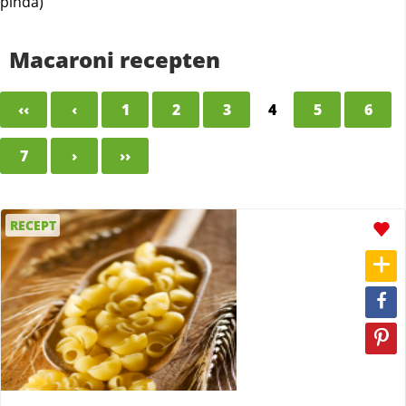
pinda)
Macaroni recepten
‹‹
‹
1
2
3
4
5
6
7
›
››
RECEPT