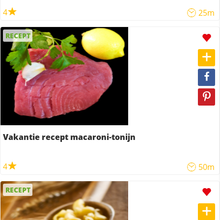
4
25m
RECEPT
Vakantie recept macaroni-tonijn
4
50m
RECEPT