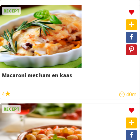
RECEPT
Macaroni met ham en kaas
4
40m
RECEPT