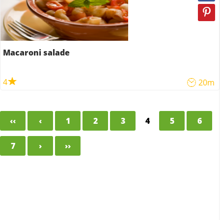
Macaroni salade
4
20m
‹‹
‹
1
2
3
4
5
6
7
›
››