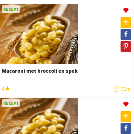
RECEPT
Macaroni met broccoli en spek
4
30m
RECEPT