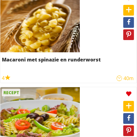
Macaroni met spinazie en runderworst
4
40m
RECEPT