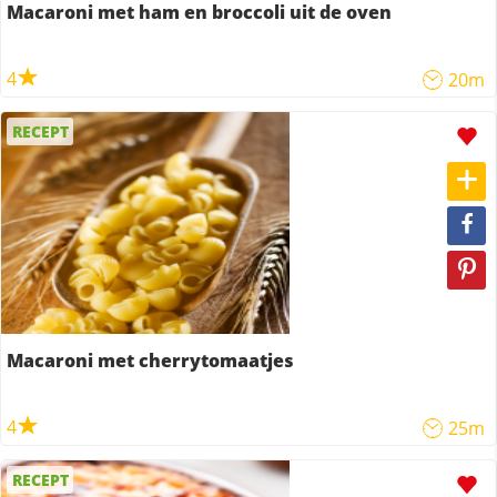
Macaroni met ham en broccoli uit de oven
4
20m
RECEPT
Macaroni met cherrytomaatjes
4
25m
RECEPT