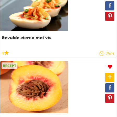
Gevulde eieren met vis
4
25m
RECEPT