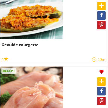
Gevulde courgette
4
40m
RECEPT