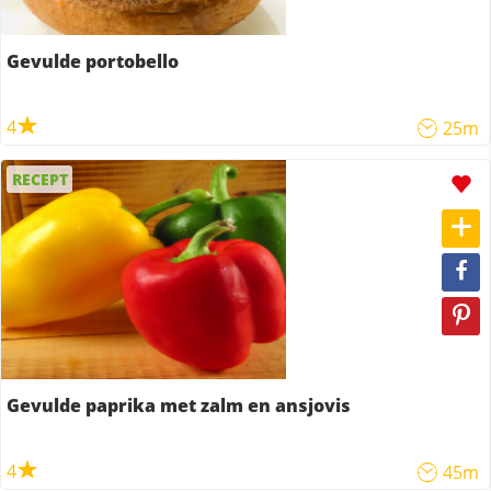
Gevulde portobello
4
25m
RECEPT
Gevulde paprika met zalm en ansjovis
4
45m