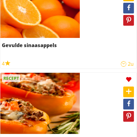
Gevulde sinaasappels
4
2u
RECEPT