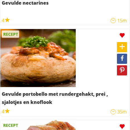
Gevulde nectarines
4
15m
RECEPT
Gevulde portobello met rundergehakt, prei ,
sjalotjes en knoflook
4
35m
RECEPT