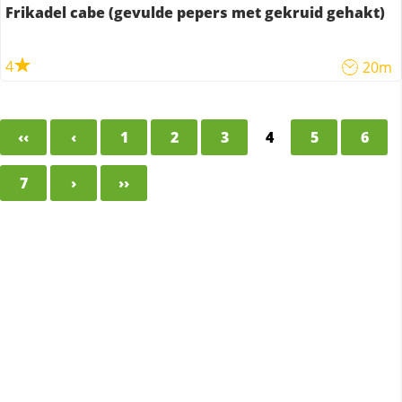
Frikadel cabe (gevulde pepers met gekruid gehakt)
4
20m
‹‹
‹
1
2
3
4
5
6
7
›
››