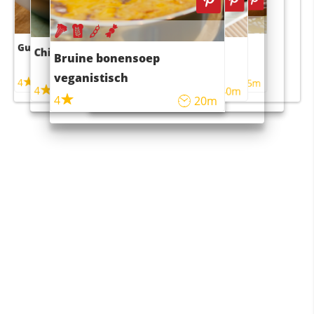
Guacamole
Pruimentaart met kaneel
Chili con carne
Sushi rijstsalade
Bruine bonensoep
maaltijdsalade
veganistisch
4
4
5m
55m
4
4
45m
40m
4
20m