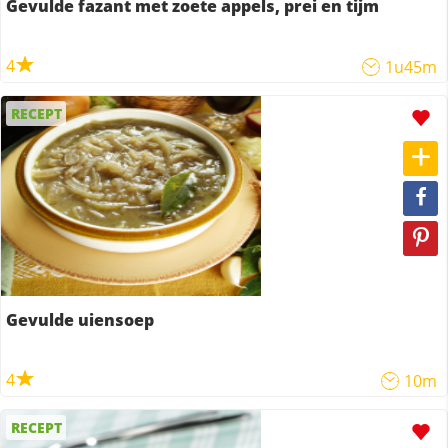
Gevulde fazant met zoete appels, prei en tijm
4
1u45m
RECEPT
Gevulde uiensoep
4
10m
RECEPT