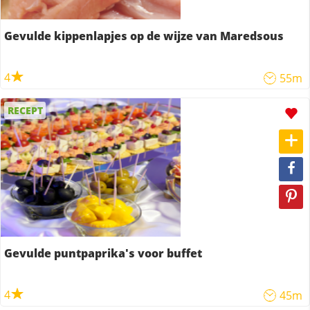
Gevulde kippenlapjes op de wijze van Maredsous
4
55m
RECEPT
Gevulde puntpaprika's voor buffet
4
45m