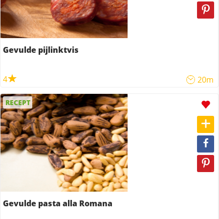
Gevulde pijlinktvis
4
20m
RECEPT
Gevulde pasta alla Romana