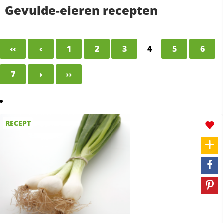
Gevulde-eieren recepten
‹‹
‹
1
2
3
4
5
6
7
›
››
RECEPT