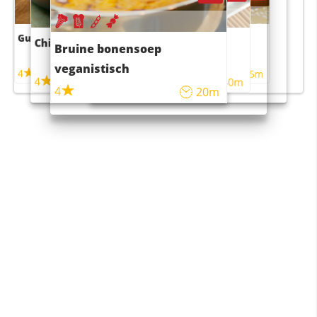
Guacamole
Pruimentaart met kaneel
Chili con carne
Sushi rijstsalade
Bruine bonensoep
maaltijdsalade
veganistisch
4
4
5m
55m
4
4
45m
40m
4
20m