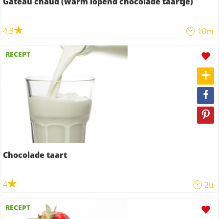
Gateau chaud (warm lopend chocolade taartje)
4,3
10m
RECEPT
Chocolade taart
4
2u
RECEPT