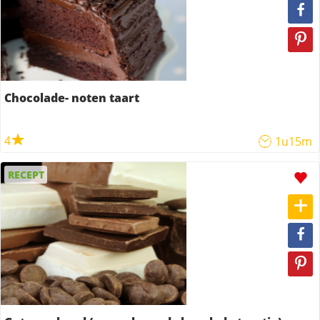
Chocolade- noten taart
4
1u15m
RECEPT