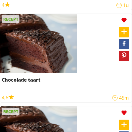
4
1u
RECEPT
Chocolade taart
4,6
45m
RECEPT