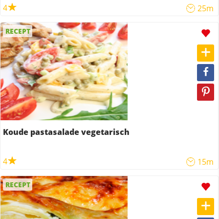
4
25m
RECEPT
Koude pastasalade vegetarisch
4
15m
RECEPT