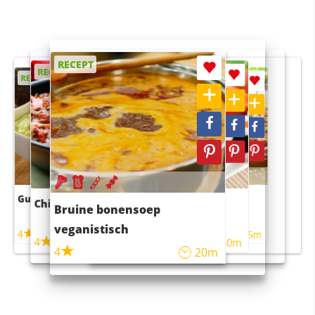
RECEPT
RECEPT
RECEPT
RECEPT
RECEPT
Guacamole
Pruimentaart met kaneel
Chili con carne
Sushi rijstsalade
Bruine bonensoep
maaltijdsalade
veganistisch
4
4
5m
55m
4
4
45m
40m
4
20m