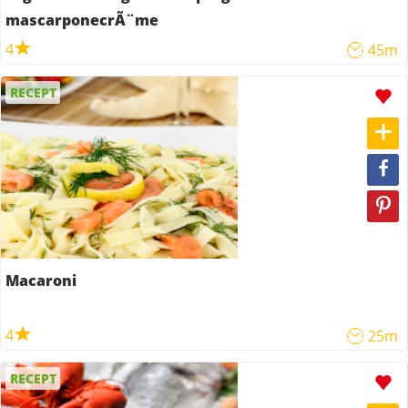
mascarponecrÃ¨me
4
45m
RECEPT
Macaroni
4
25m
RECEPT