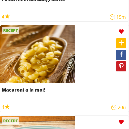
4
15m
RECEPT
Macaroni a la moi!
4
20u
RECEPT