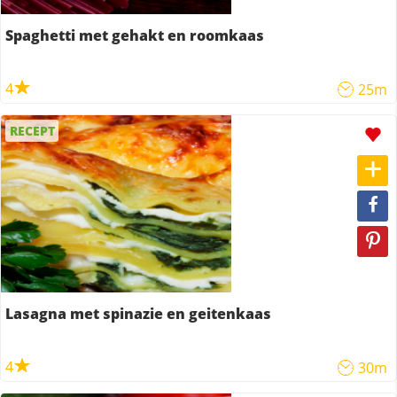
Spaghetti met gehakt en roomkaas
4
25m
RECEPT
Lasagna met spinazie en geitenkaas
4
30m