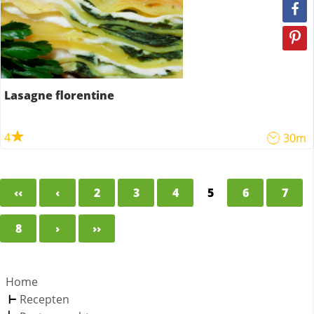
Lasagne florentine
4
30m
‹‹
‹
2
3
4
5
6
7
8
›
››
Home
Recepten