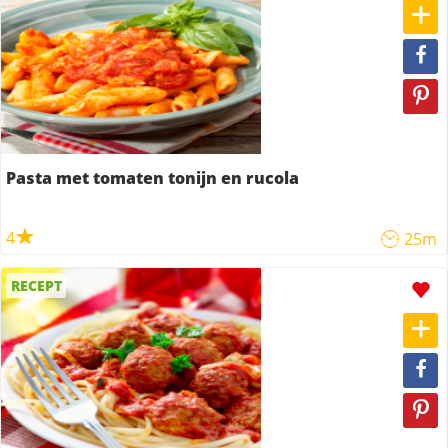
Pasta met tomaten tonijn en rucola
4
25m
RECEPT