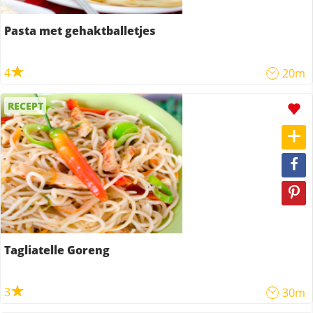
Pasta met gehaktballetjes
4
20m
RECEPT
Tagliatelle Goreng
3
30m