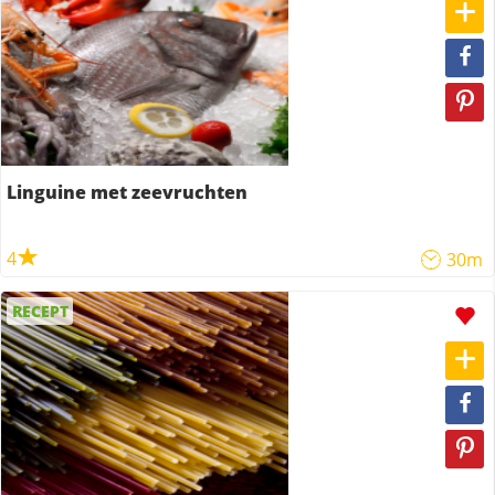
Linguine met zeevruchten
4
30m
RECEPT