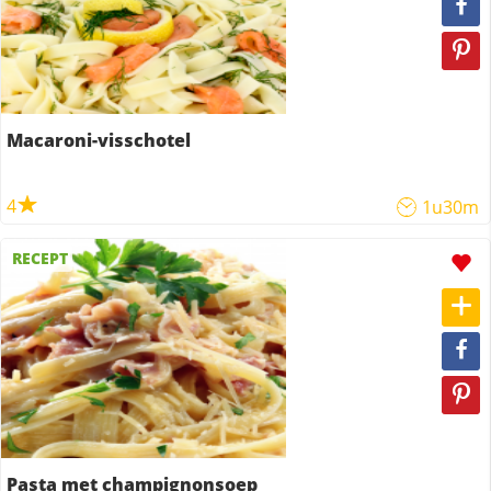
Macaroni-visschotel
4
1u30m
RECEPT
Pasta met champignonsoep