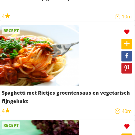
4
10m
RECEPT
Spaghetti met Rietjes groentensaus en vegetarisch
fijngehakt
4
40m
RECEPT