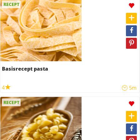
RECEPT
Basisrecept pasta
4
5m
RECEPT