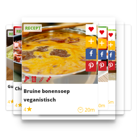
RECEPT
RECEPT
RECEPT
RECEPT
RECEPT
Guacamole
Pruimentaart met kaneel
Chili con carne
Sushi rijstsalade
Bruine bonensoep
maaltijdsalade
veganistisch
4
4
5m
55m
4
4
45m
40m
4
20m