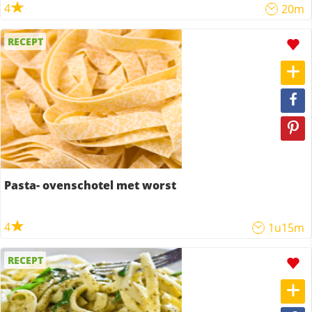
4
20m
RECEPT
Pasta- ovenschotel met worst
4
1u15m
RECEPT