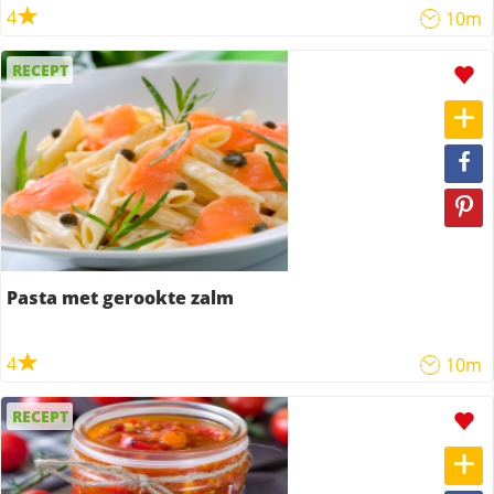
4
10m
RECEPT
Pasta met gerookte zalm
4
10m
RECEPT