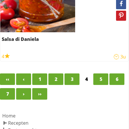
Salsa di Daniela
4
3u
‹‹
‹
1
2
3
4
5
6
7
›
››
Home
Recepten