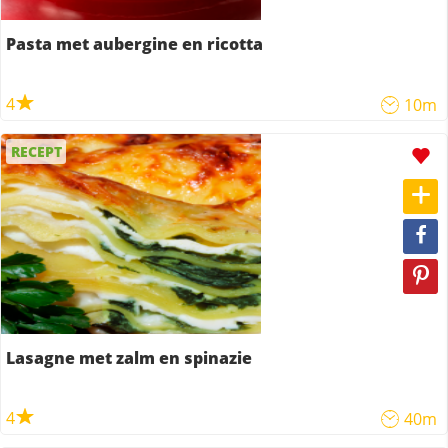
Pasta met aubergine en ricotta
4
10m
RECEPT
Lasagne met zalm en spinazie
4
40m