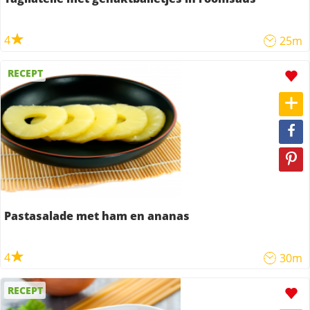
4
25m
RECEPT
Pastasalade met ham en ananas
4
30m
RECEPT