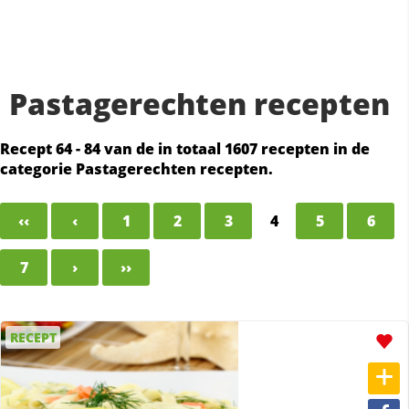
Pastagerechten recepten
Recept 64 - 84 van de in totaal 1607 recepten in de
categorie Pastagerechten recepten.
‹‹
‹
1
2
3
4
5
6
7
›
››
RECEPT