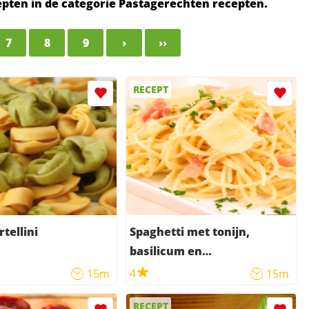
ecepten in de categorie Pastagerechten recepten.
7
8
9
›
››
RECEPT
rtellini
Spaghetti met tonijn,
basilicum en
blauwaderkaas
4
15m
15m
RECEPT