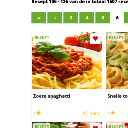
Recept 106 - 126 van de in totaal 1607 r
‹‹
‹
3
4
5
6
RECEPT
RECEPT
Zoete spaghetti
Snelle to
4
4
30m
RECEPT
RECEPT