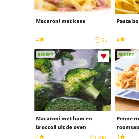
Macaroni met kaas
Pasta bo
4
4
2u
RECEPT
RECEPT
Macaroni met ham en
Penne m
broccoli uit de oven
roomsaus
4
4
20m