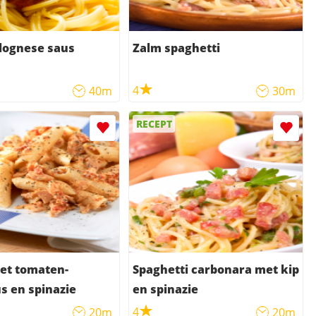
lognese saus
Zalm spaghetti
4
40m
30m
RECEPT
et tomaten-
Spaghetti carbonara met kip
 en spinazie
en spinazie
4
20m
20m