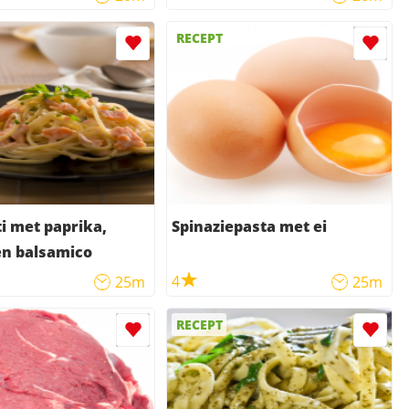
RECEPT
i met paprika,
Spinaziepasta met ei
en balsamico
4
25m
25m
RECEPT