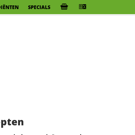
DIËNTEN
SPECIALS
epten