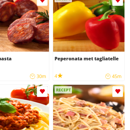
pasta
Peperonata met tagliatelle
4
30m
45m
RECEPT