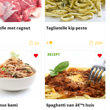
lle met ragout
Tagliatelle kip pesto
4
2u
20m
RECEPT
mse bami
Spaghetti van â€™t huis