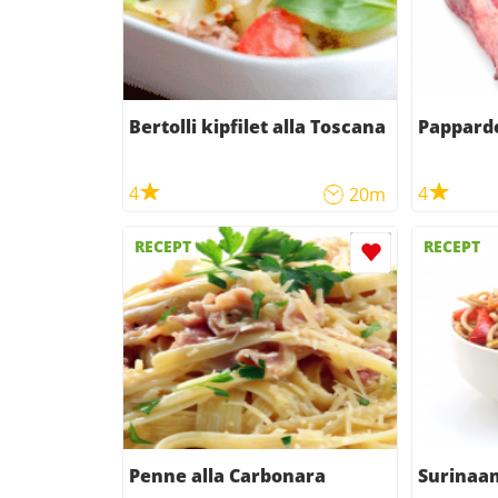
Bertolli kipfilet alla Toscana
Papparde
4
4
20m
RECEPT
RECEPT
Penne alla Carbonara
Surinaa