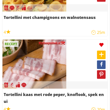
Tortellini met champignons en walnotensaus
4
25m
RECEPT
Tortellini kaas met rode peper, knoflook, spek en
ui
4
20m