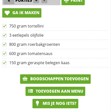
PORTIES
+
-
PRINT
GA IK MAKEN
750 gram tortellini
3 eetlepels olijfolie
800 gram roerbakgroenten
600 gram tomatensaus
150 gram geraspte belegen kaas
BOODSCHAPPEN TOEVOEGEN
TOEVOEGEN AAN MENU
MIS JE NOG IETS?