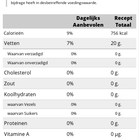
bijdrage heeft in desbetreffende voedingswaarde.
Dagelijks
Recept
Aanbevolen
Totaal
Calorieën
9%
756
kcal
Vetten
7%
20
g.
Waarvan verzadigd
0%
0
g.
Waarvan onverzadigd
0%
0
g.
Cholesterol
0%
0
g.
Zout
0%
0
g.
Koolhydraten
0%
0
g.
waarvan Vezels
0%
0
g.
waarvan Suikers
0%
0
g.
Proteinen
0%
0
g.
Vitamine A
0%
0
µg.