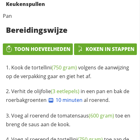
Keukenspullen
Pan
Bereidingswijze
TOON HOEVEELHEDEN
KOKEN IN STAPPEN
Kook de
tortellini
(750 gram)
volgens de aanwijzing
op de verpakking gaar en giet het af.
Verhit de
olijfolie
(3 eetlepels)
in een pan en bak de
roerbakgroenten
10 minuten
al roerend.
Voeg al roerend de
tomatensaus
(600 gram)
toe en
breng de saus aan de kook.
Voeg al roerend de
tortellini
(750 gram)
toe aan de