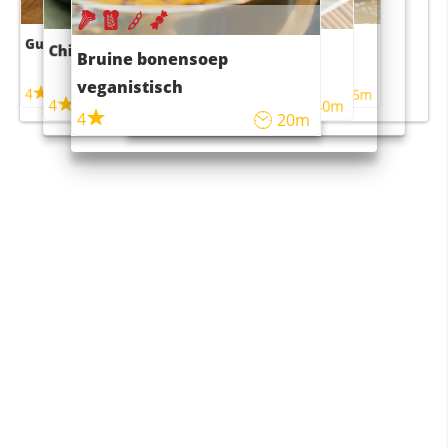
Guacamole
Pruimentaart met kaneel
Chili con carne
Sushi rijstsalade
Bruine bonensoep
maaltijdsalade
veganistisch
4
4
5m
55m
4
4
45m
40m
4
20m