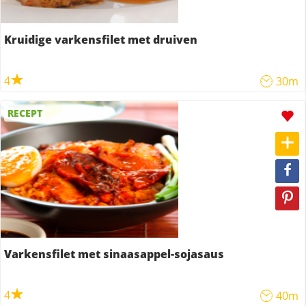
Kruidige varkensfilet met druiven
4
30m
RECEPT
Varkensfilet met sinaasappel-sojasaus
4
40m