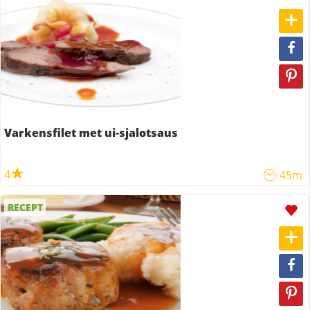
Varkensfilet met ui-sjalotsaus
4
45m
RECEPT