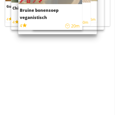
Guacamole
Pruimentaart met kaneel
Chili con carne
Sushi rijstsalade
Bruine bonensoep
maaltijdsalade
veganistisch
4
4
5m
55m
4
4
45m
40m
4
20m