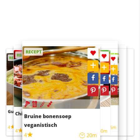
RECEPT
RECEPT
RECEPT
RECEPT
RECEPT
Guacamole
Pruimentaart met kaneel
Chili con carne
Sushi rijstsalade
Bruine bonensoep
maaltijdsalade
veganistisch
4
4
5m
55m
4
4
45m
40m
4
20m