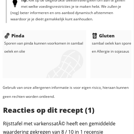
Tip:
Klik op de dikgedrukte dieëten/allergieën om aan te geven
met welke voedingsrestricties je te maken hebt. We zullen je
(nog) beter informeren en ons aanbod dynamisch afstemmen
waardoor je je dieët gemakkelijk kunt aanhouden.
Pinda
Gluten
Sporen van pinda kunnen voorkomen in
sambal
sambal oelek
kan sporen 
oelek
en
olie
en
Allergie in
sojasaus
Gebruik van onze allergenen informatie is voor eigen risico, hieraan kunnen
geen rechten worden ontleend.
Reacties op dit recept (1)
Rijsttafel met varkenssatÃ© heeft een gemiddelde
waardering gekregen van
8
/
10
in
1
recensie