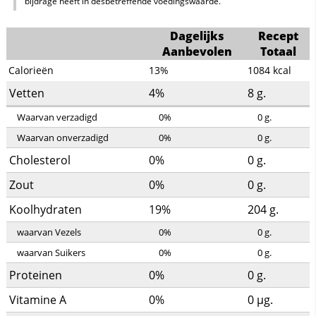
bijdrage heeft in desbetreffende voedingswaarde.
Dagelijks
Recept
Aanbevolen
Totaal
Calorieën
13%
1084
kcal
Vetten
4%
8
g.
Waarvan verzadigd
0%
0
g.
Waarvan onverzadigd
0%
0
g.
Cholesterol
0%
0
g.
Zout
0%
0
g.
Koolhydraten
19%
204
g.
waarvan Vezels
0%
0
g.
waarvan Suikers
0%
0
g.
Proteinen
0%
0
g.
Vitamine A
0%
0
µg.