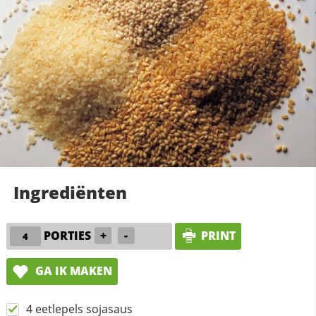
Ingrediënten
PORTIES
+
-
PRINT
GA IK MAKEN
4 eetlepels sojasaus