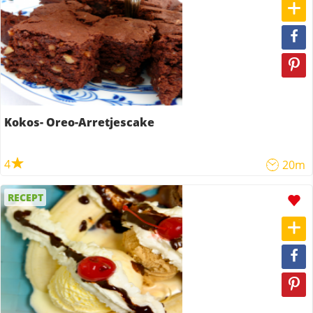
Kokos- Oreo-Arretjescake
4
20m
RECEPT