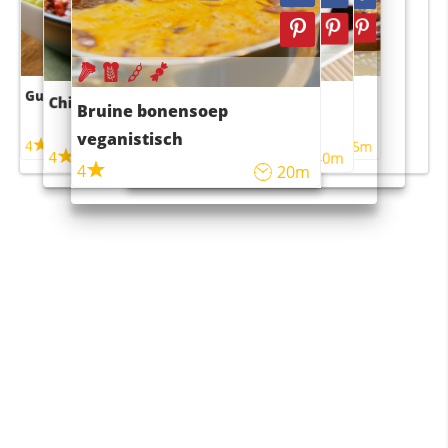
Guacamole
Pruimentaart met kaneel
Chili con carne
Sushi rijstsalade
Bruine bonensoep
maaltijdsalade
veganistisch
4
4
5m
55m
4
4
45m
40m
4
20m