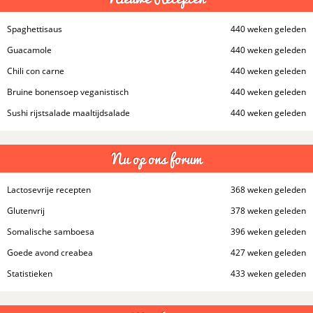
Spaghettisaus
440 weken geleden
Guacamole
440 weken geleden
Chili con carne
440 weken geleden
Bruine bonensoep veganistisch
440 weken geleden
Sushi rijstsalade maaltijdsalade
440 weken geleden
Nu op ons forum
Lactosevrije recepten
368 weken geleden
Glutenvrij
378 weken geleden
Somalische samboesa
396 weken geleden
Goede avond creabea
427 weken geleden
Statistieken
433 weken geleden