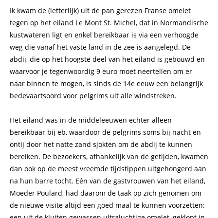
Ik kwam de (letterlijk) uit de pan gerezen Franse omelet
tegen op het eiland Le Mont St. Michel, dat in Normandische
kustwateren ligt en enkel bereikbaar is via een verhoogde
weg die vanaf het vaste land in de zee is aangelegd. De
abdij, die op het hoogste deel van het eiland is gebouwd en
waarvoor je tegenwoordig 9 euro moet neertellen om er
naar binnen te mogen, is sinds de 14e eeuw een belangrijk
bedevaartsoord voor pelgrims uit alle windstreken.
Het eiland was in de middeleeuwen echter alleen
bereikbaar bij eb, waardoor de pelgrims soms bij nacht en
ontij door het natte zand sjokten om de abdij te kunnen
bereiken. De bezoekers, afhankelijk van de getijden, kwamen
dan ook op de meest vreemde tijdstippen uitgehongerd aan
na hun barre tocht. Eén van de gastvrouwen van het eiland,
Moeder Poulard, had daarom de taak op zich genomen om
de nieuwe visite altijd een goed maal te kunnen voorzetten:
een uit de kluiten gewassen ultraluchtige omelet, geklopt in