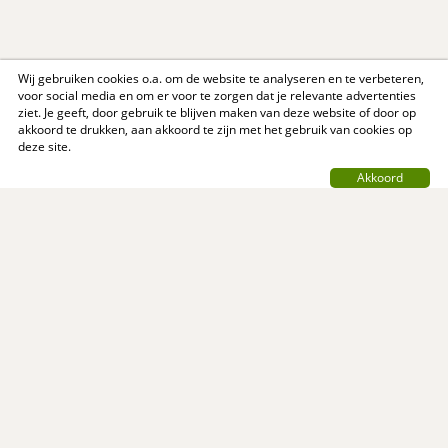
Wij gebruiken cookies o.a. om de website te analyseren en te verbeteren,
voor social media en om er voor te zorgen dat je relevante advertenties
ziet. Je geeft, door gebruik te blijven maken van deze website of door op
akkoord te drukken, aan akkoord te zijn met het gebruik van cookies op
deze site.
Akkoord
Contact
Privacy Policy
Support
Over ons
Algemene voorwaarden
© MijnReceptenboek.nl - 2005 - 2026