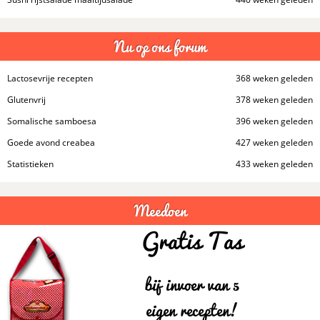
Nu op ons forum
Lactosevrije recepten
368 weken geleden
Glutenvrij
378 weken geleden
Somalische samboesa
396 weken geleden
Goede avond creabea
427 weken geleden
Statistieken
433 weken geleden
Meedoen
Gratis Tas
bij invoer van 5
eigen recepten!