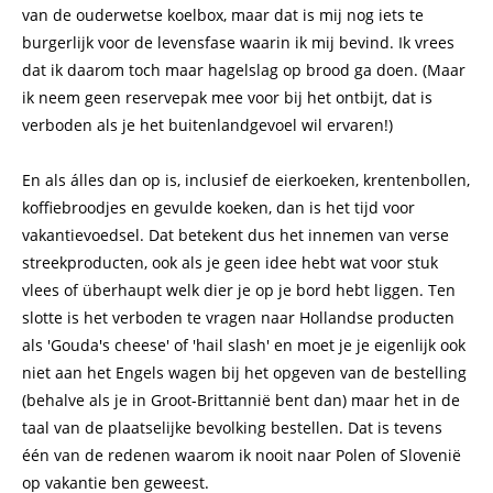
van de ouderwetse koelbox, maar dat is mij nog iets te
burgerlijk voor de levensfase waarin ik mij bevind. Ik vrees
dat ik daarom toch maar hagelslag op brood ga doen. (Maar
ik neem geen reservepak mee voor bij het ontbijt, dat is
verboden als je het buitenlandgevoel wil ervaren!)
En als álles dan op is, inclusief de eierkoeken, krentenbollen,
koffiebroodjes en gevulde koeken, dan is het tijd voor
vakantievoedsel. Dat betekent dus het innemen van verse
streekproducten, ook als je geen idee hebt wat voor stuk
vlees of überhaupt welk dier je op je bord hebt liggen. Ten
slotte is het verboden te vragen naar Hollandse producten
als 'Gouda's cheese' of 'hail slash' en moet je je eigenlijk ook
niet aan het Engels wagen bij het opgeven van de bestelling
(behalve als je in Groot-Brittannië bent dan) maar het in de
taal van de plaatselijke bevolking bestellen. Dat is tevens
één van de redenen waarom ik nooit naar Polen of Slovenië
op vakantie ben geweest.