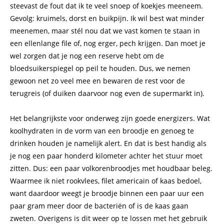
steevast de fout dat ik te veel snoep of koekjes meeneem.
Gevolg: kruimels, dorst en buikpijn. Ik wil best wat minder
meenemen, maar stél nou dat we vast komen te staan in
een ellenlange file of, nog erger, pech krijgen. Dan moet je
wel zorgen dat je nog een reserve hebt om de
bloedsuikerspiegel op peil te houden. Dus, we nemen
gewoon net zo veel mee en bewaren de rest voor de
terugreis (of duiken daarvoor nog even de supermarkt in).
Het belangrijkste voor onderweg zijn goede energizers. Wat
koolhydraten in de vorm van een broodje en genoeg te
drinken houden je namelijk alert. En dat is best handig als
je nog een paar honderd kilometer achter het stuur moet
zitten. Dus: een paar volkorenbroodjes met houdbaar beleg.
Waarmee ik niet rookvlees, filet americain of kaas bedoel,
want daardoor weegt je broodje binnen een paar uur een
paar gram meer door de bacteriën of is de kaas gaan
zweten. Overigens is dit weer op te lossen met het gebruik