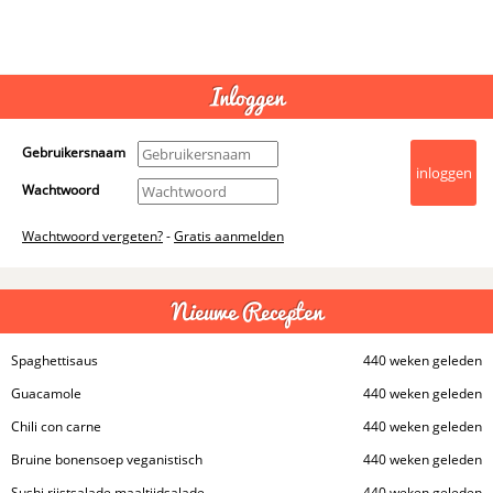
- Advertentie -
powered by
Inloggen
Gebruikersnaam
Wachtwoord
Wachtwoord vergeten?
-
Gratis aanmelden
Nieuwe Recepten
Spaghettisaus
440 weken geleden
Guacamole
440 weken geleden
Chili con carne
440 weken geleden
Bruine bonensoep veganistisch
440 weken geleden
Sushi rijstsalade maaltijdsalade
440 weken geleden