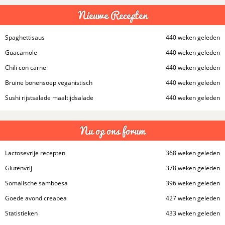
Nieuwe Recepten
Spaghettisaus
440 weken geleden
Guacamole
440 weken geleden
Chili con carne
440 weken geleden
Bruine bonensoep veganistisch
440 weken geleden
Sushi rijstsalade maaltijdsalade
440 weken geleden
Nu op ons forum
Lactosevrije recepten
368 weken geleden
Glutenvrij
378 weken geleden
Somalische samboesa
396 weken geleden
Goede avond creabea
427 weken geleden
Statistieken
433 weken geleden