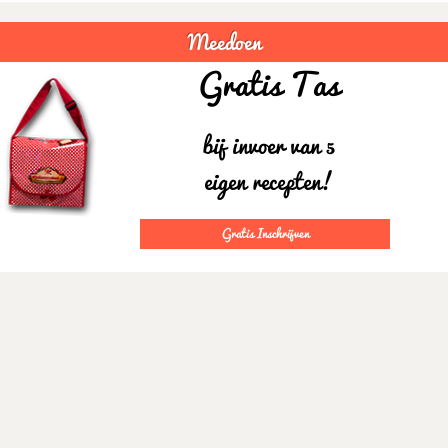
Meedoen
Gratis Tas
bij invoer van 5
eigen recepten!
Gratis Inschrijven