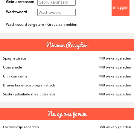
Gebruikersnaam
Wachtwoord
Wachtwoord vergeten?
-
Gratis aanmelden
Nieuwe Recepten
Spaghettisaus
440 weken geleden
Guacamole
440 weken geleden
Chili con carne
440 weken geleden
Bruine bonensoep veganistisch
440 weken geleden
Sushi rijstsalade maaltijdsalade
440 weken geleden
Nu op ons forum
Lactosevrije recepten
368 weken geleden