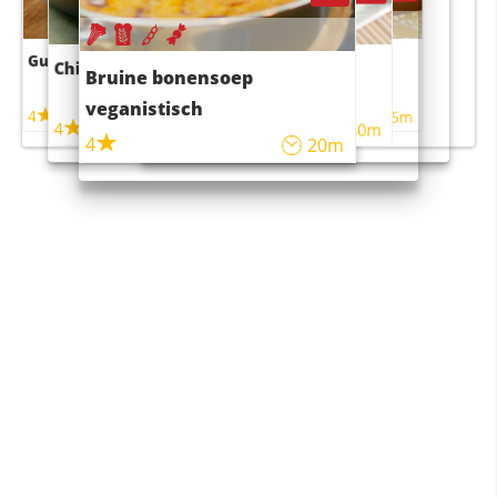
Guacamole
Pruimentaart met kaneel
Chili con carne
Sushi rijstsalade
Bruine bonensoep
maaltijdsalade
veganistisch
4
4
5m
55m
4
4
45m
40m
4
20m