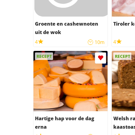
Groente en cashewnoten
Tiroler 
uit de wok
4
4
10m
RECEPT
RECEPT
Hartige hap voor de dag
Welsh ra
erna
kaastoa