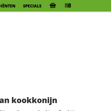
DIËNTEN
SPECIALS
an kookkonijn