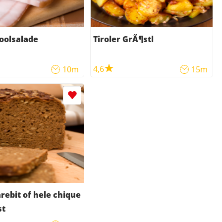
koolsalade
Tiroler GrÃ¶stl
4,6
10m
15m
rebit of hele chique
st