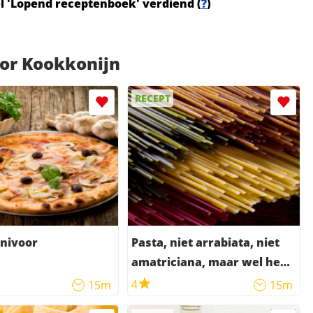
el 'Lopend receptenboek' verdiend (
?
)
or Kookkonijn
RECEPT
rnivoor
Pasta, niet arrabiata, niet
amatriciana, maar wel heel
lekker
4
15m
15m