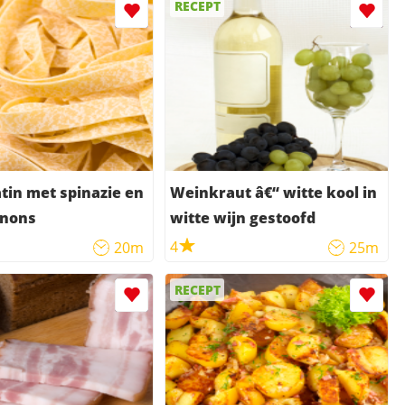
RECEPT
tin met spinazie en
Weinkraut â€“ witte kool in
nons
witte wijn gestoofd
4
20m
25m
RECEPT