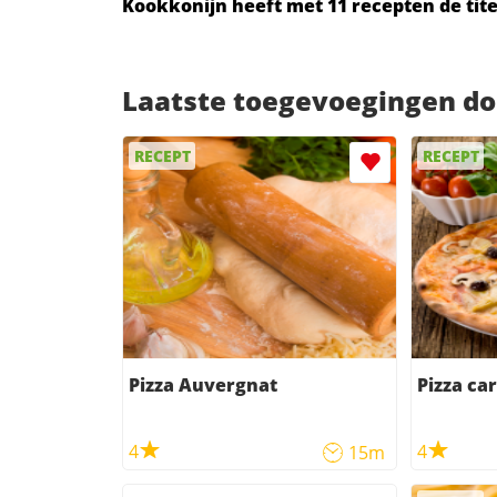
Kookkonijn heeft met 11 recepten de tit
Laatste toegevoegingen do
RECEPT
RECEPT
Pizza Auvergnat
Pizza ca
4
4
15m