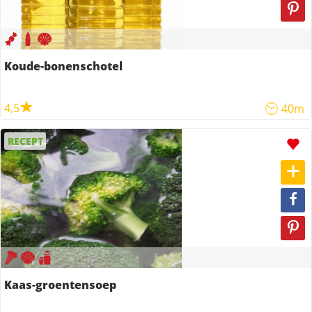
Koude-bonenschotel
4,5
40m
RECEPT
Kaas-groentensoep