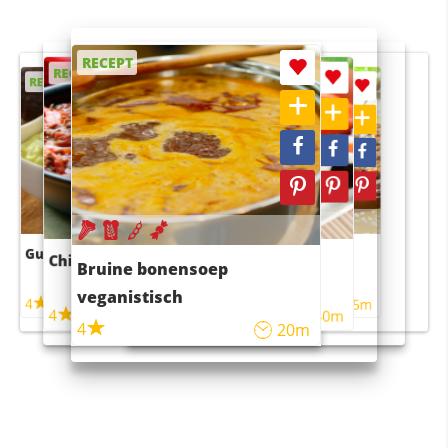
RECEPT
RECEPT
RECEPT
RECEPT
RECEPT
Guacamole
Pruimentaart met kaneel
Chili con carne
Sushi rijstsalade
Bruine bonensoep
maaltijdsalade
veganistisch
4
4
5m
55m
4
4
45m
40m
4
20m