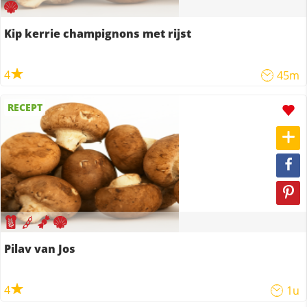
Kip kerrie champignons met rijst
4
45m
RECEPT
Pilav van Jos
4
1u