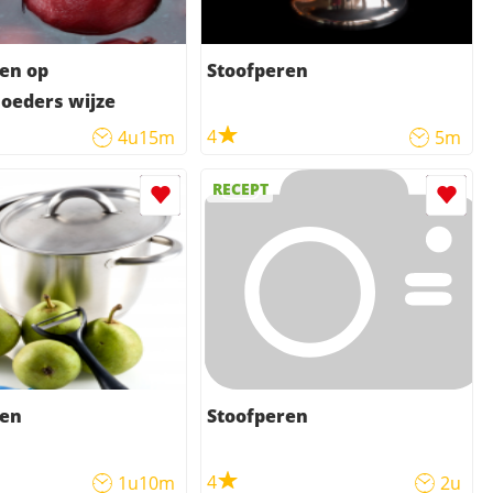
en op
Stoofperen
oeders wijze
4
4u15m
5m
RECEPT
ren
Stoofperen
4
1u10m
2u