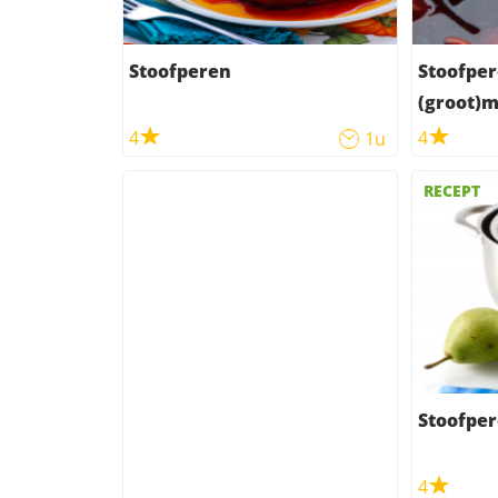
Stoofperen
Stoofper
(groot)m
4
4
1u
RECEPT
Stoofpe
4