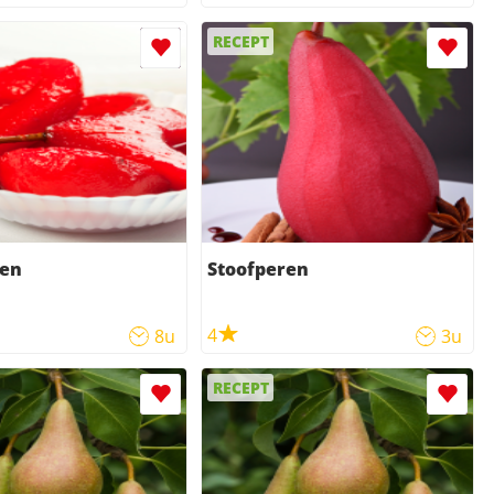
RECEPT
ren
Stoofperen
4
8u
3u
RECEPT