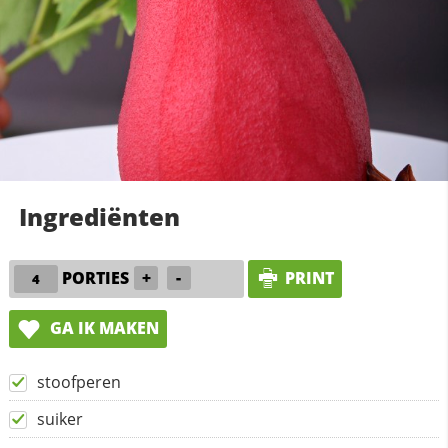
Ingrediënten
PORTIES
+
-
PRINT
GA IK MAKEN
stoofperen
suiker