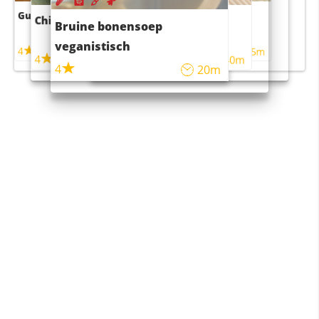
Guacamole
Pruimentaart met kaneel
Chili con carne
Sushi rijstsalade
Bruine bonensoep
maaltijdsalade
veganistisch
4
4
5m
55m
4
4
45m
40m
4
20m