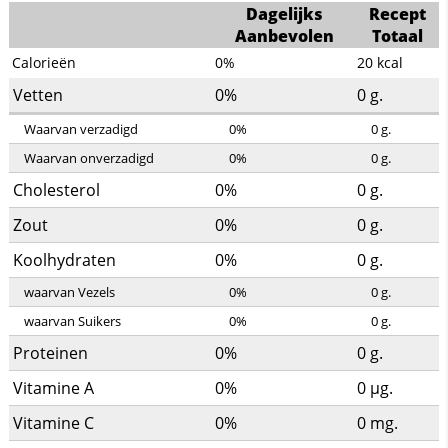
Dagelijks
Recept
Aanbevolen
Totaal
Calorieën
0%
20
kcal
Vetten
0%
0
g.
Waarvan verzadigd
0%
0
g.
Waarvan onverzadigd
0%
0
g.
Cholesterol
0%
0
g.
Zout
0%
0
g.
Koolhydraten
0%
0
g.
waarvan Vezels
0%
0
g.
waarvan Suikers
0%
0
g.
Proteinen
0%
0
g.
Vitamine A
0%
0
µg.
Vitamine C
0%
0
mg.