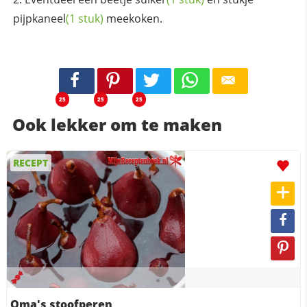
pijpkaneel
(1 stuk)
meekoken.
25
25
25
Ook lekker om te maken
RECEPT
Oma's stoofperen