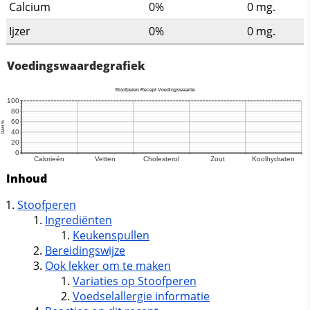
Calcium
0%
0
mg.
Ijzer
0%
0
mg.
Voedingswaardegrafiek
Inhoud
Stoofperen
Ingrediënten
Keukenspullen
Bereidingswijze
Ook lekker om te maken
Variaties op Stoofperen
Voedselallergie informatie