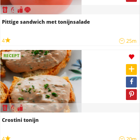
Pittige sandwich met tonijnsalade
4
25m
RECEPT
Crostini tonijn
4
20m