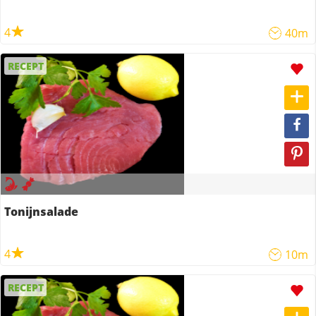
4
40m
RECEPT
Tonijnsalade
4
10m
RECEPT