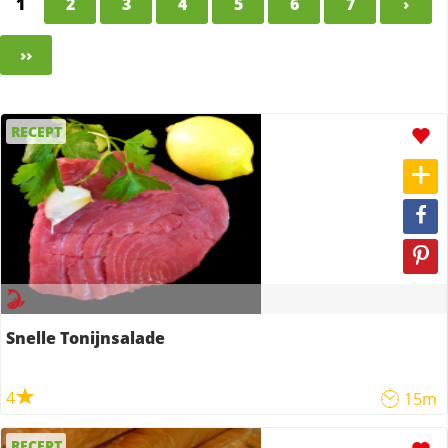
1
2
3
4
5
6
7
›
››
RECEPT
Snelle Tonijnsalade
4
15m
RECEPT