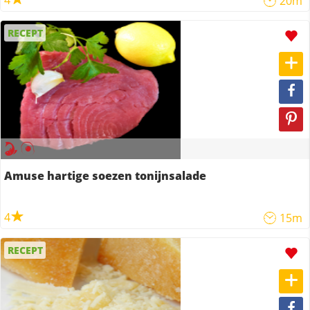
4
20m
RECEPT
Amuse hartige soezen tonijnsalade
4
15m
RECEPT