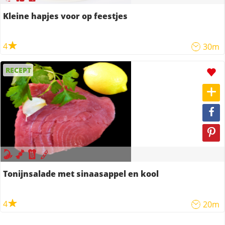
Kleine hapjes voor op feestjes
4
30m
RECEPT
Tonijnsalade met sinaasappel en kool
4
20m