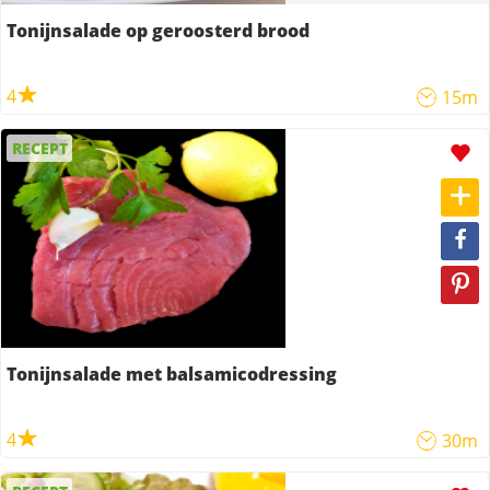
Tonijnsalade op geroosterd brood
4
15m
RECEPT
Tonijnsalade met balsamicodressing
4
30m