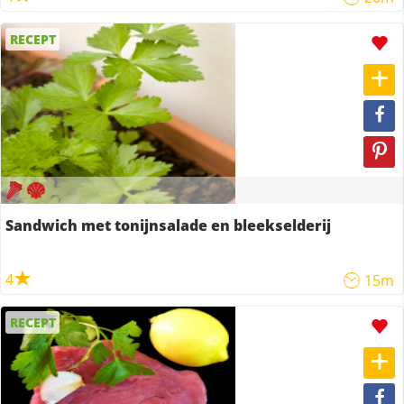
RECEPT
Sandwich met tonijnsalade en bleekselderij
4
15m
RECEPT