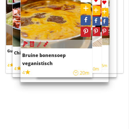
RECEPT
RECEPT
Guacamole
Pruimentaart met kaneel
Chili con carne
Sushi rijstsalade
Bruine bonensoep
maaltijdsalade
veganistisch
4
4
5m
55m
4
4
45m
40m
4
20m