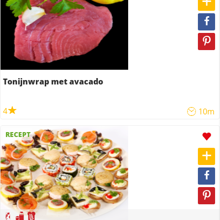
Tonijnwrap met avacado
4
10m
RECEPT