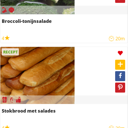
Broccoli-tonijnsalade
4
20m
RECEPT
Stokbrood met salades