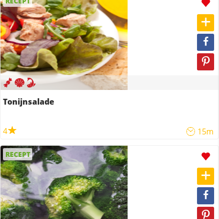
RECEPT
Tonijnsalade
4
15m
RECEPT