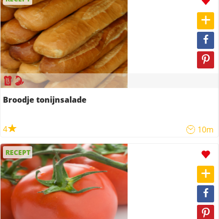
Broodje tonijnsalade
4
10m
RECEPT