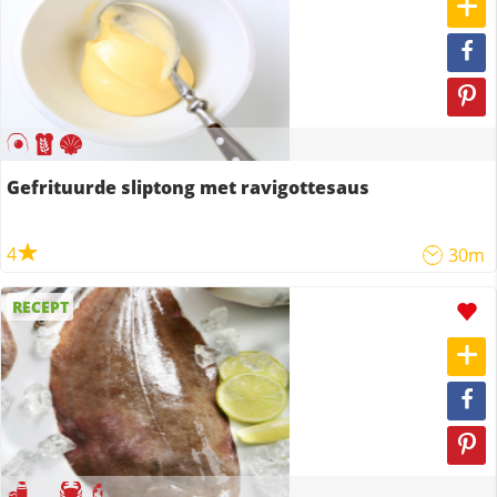
Gefrituurde sliptong met ravigottesaus
4
30m
RECEPT