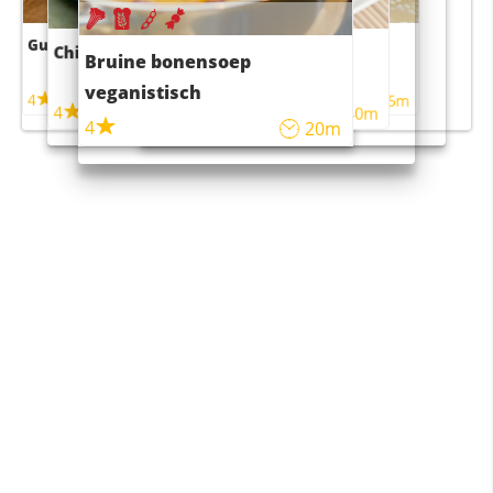
Guacamole
Pruimentaart met kaneel
Chili con carne
Sushi rijstsalade
Bruine bonensoep
maaltijdsalade
veganistisch
4
4
5m
55m
4
4
45m
40m
4
20m