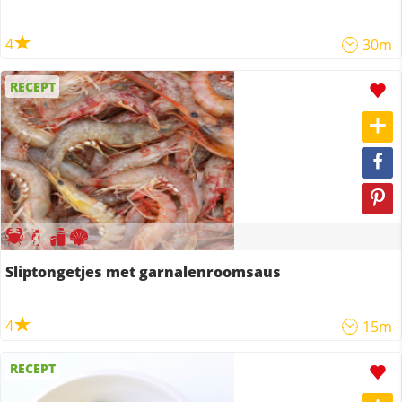
4
30m
RECEPT
Sliptongetjes met garnalenroomsaus
4
15m
RECEPT