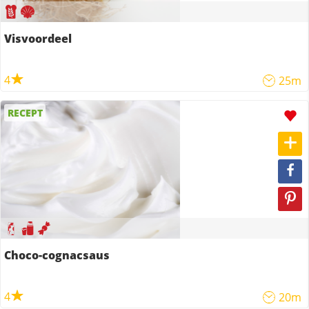
Visvoordeel
4
25m
RECEPT
Choco-cognacsaus
4
20m