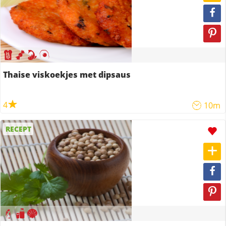
Thaise viskoekjes met dipsaus
4
10m
RECEPT