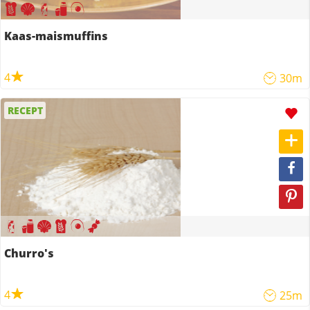
Kaas-maismuffins
4
30m
RECEPT
Churro's
4
25m