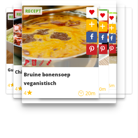
RECEPT
RECEPT
RECEPT
RECEPT
RECEPT
Guacamole
Pruimentaart met kaneel
Chili con carne
Sushi rijstsalade
Bruine bonensoep
maaltijdsalade
veganistisch
4
4
5m
55m
4
4
45m
40m
4
20m