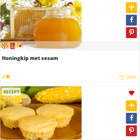
Honingkip met sesam
4
20m
RECEPT