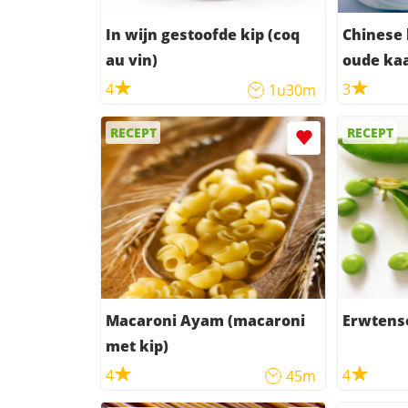
In wijn gestoofde kip (coq
Chinese 
au vin)
oude ka
4
3
1u30m
RECEPT
RECEPT
Macaroni Ayam (macaroni
Erwtens
met kip)
4
4
45m