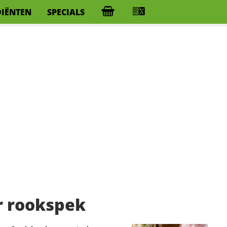
DIËNTEN
SPECIALS
 rookspek