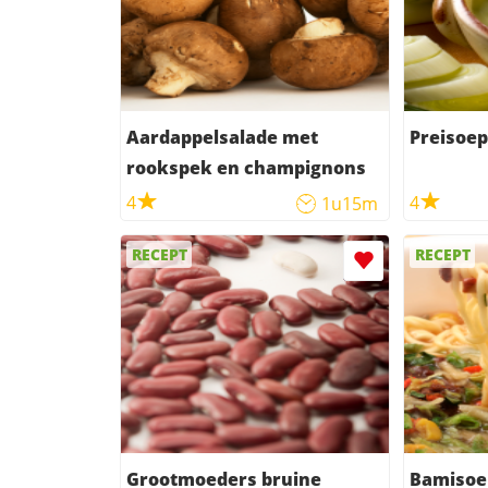
Aardappelsalade met
Preisoep
rookspek en champignons
4
4
1u15m
RECEPT
RECEPT
Grootmoeders bruine
Bamisoe