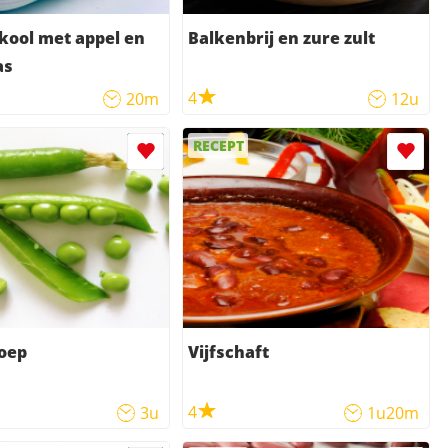
kool met appel en
Balkenbrij en zure zult
as
4
20m
12u
RECEPT
oep
Vijfschaft
4
3u
1u20m