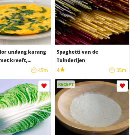
lor undang karang
Spaghetti van de
met kreeft,
Tuinderijen
k en ham)
4
45m
35m
RECEPT