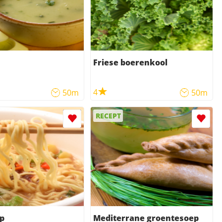
Friese boerenkool
4
50m
50m
RECEPT
p
Mediterrane groentesoep