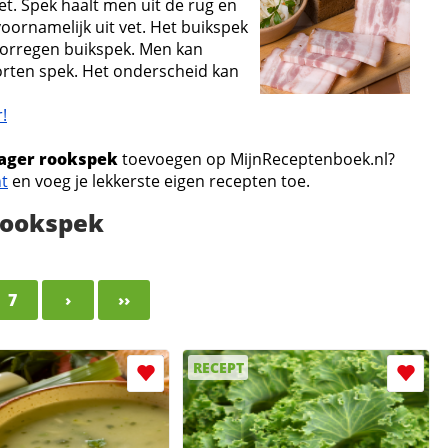
vet. Spek haalt men uit de rug en
voornamelijk uit vet. Het buikspek
oorregen buikspek. Men kan
rten spek. Het onderscheid kan
!
ager rookspek
toevoegen op MijnReceptenboek.nl?
nt
en voeg je lekkerste eigen recepten toe.
rookspek
7
›
››
RECEPT