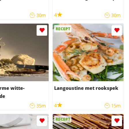
4
30m
30m
RECEPT
me witte-
Langoustine met rookspek
de
4
35m
15m
RECEPT