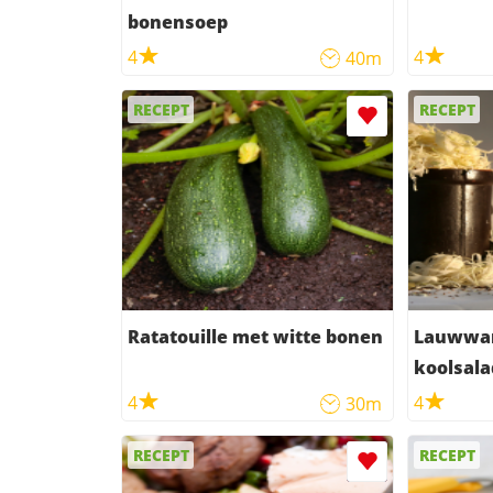
bonensoep
4
4
40m
RECEPT
RECEPT
Ratatouille met witte bonen
Lauwwar
koolsala
4
4
30m
RECEPT
RECEPT