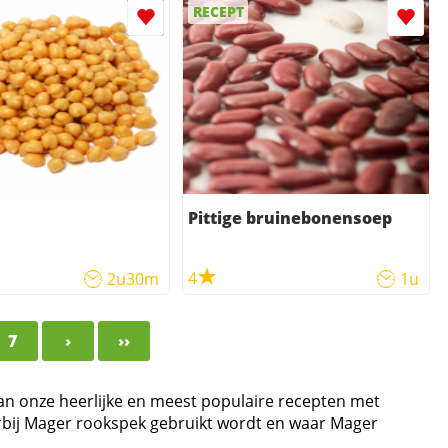
RECEPT
Pittige bruinebonensoep
4
2u30m
1u
7
›
››
van onze heerlijke en meest populaire recepten met
arbij Mager rookspek gebruikt wordt en waar Mager