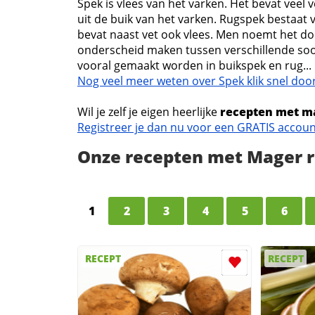
Spek is vlees van het varken. Het bevat veel 
uit de buik van het varken. Rugspek bestaat 
bevat naast vet ook vlees. Men noemt het d
onderscheid maken tussen verschillende soo
vooral gemaakt worden in buikspek en rug...
Nog veel meer weten over Spek klik snel door
Wil je zelf je eigen heerlijke
recepten met m
Registreer je dan nu voor een GRATIS accou
Onze recepten met Mager 
1
2
3
4
5
6
RECEPT
RECEPT