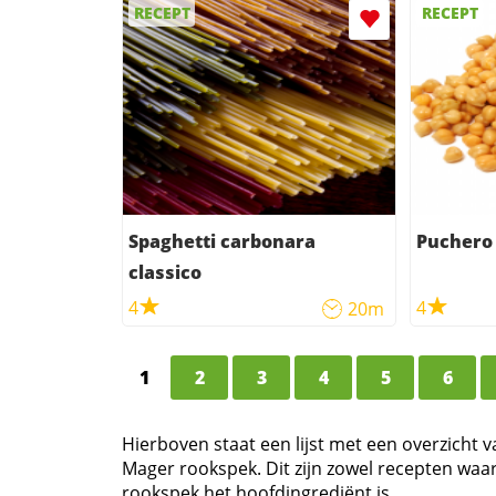
RECEPT
RECEPT
Spaghetti carbonara
Puchero
classico
4
4
20m
1
2
3
4
5
6
Hierboven staat een lijst met een overzicht 
Mager rookspek. Dit zijn zowel recepten wa
rookspek het hoofdingrediënt is.