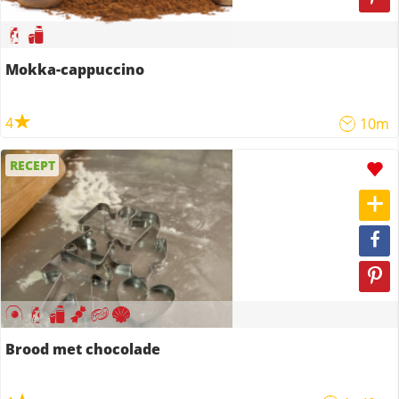
Mokka-cappuccino
4
10m
RECEPT
Brood met chocolade