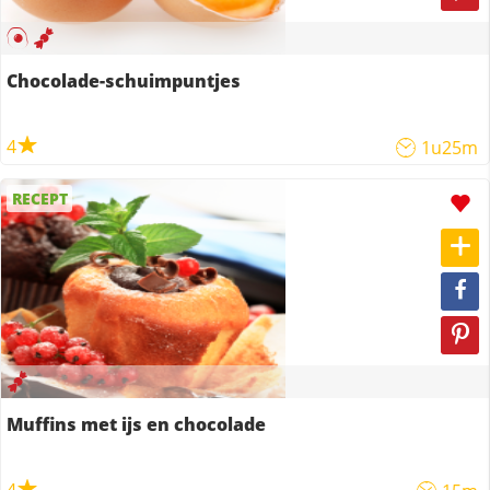
Chocolade-schuimpuntjes
4
1u25m
RECEPT
Muffins met ijs en chocolade