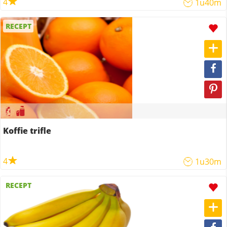
4
1u40m
RECEPT
Koffie trifle
4
1u30m
RECEPT