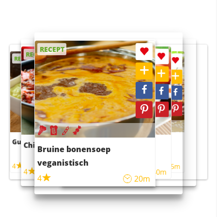
RECEPT
RECEPT
RECEPT
RECEPT
RECEPT
Guacamole
Pruimentaart met kaneel
Chili con carne
Sushi rijstsalade
Bruine bonensoep
maaltijdsalade
veganistisch
4
4
5m
55m
4
4
45m
40m
4
20m