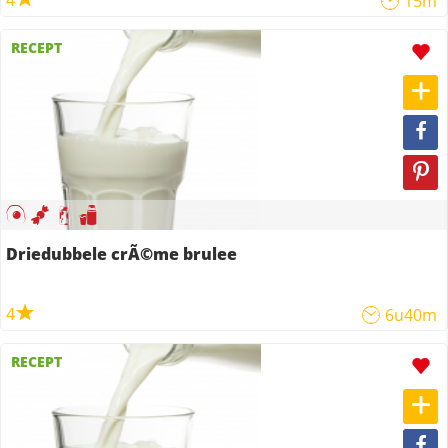
4
15m
RECEPT
Driedubbele crÃ©me brulee
4
6u40m
RECEPT