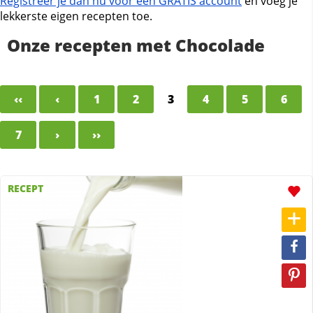
Registreer je dan nu voor een GRATIS account
en voeg je
lekkerste eigen recepten toe.
Onze recepten met Chocolade
‹‹
‹
1
2
3
4
5
6
7
›
››
RECEPT