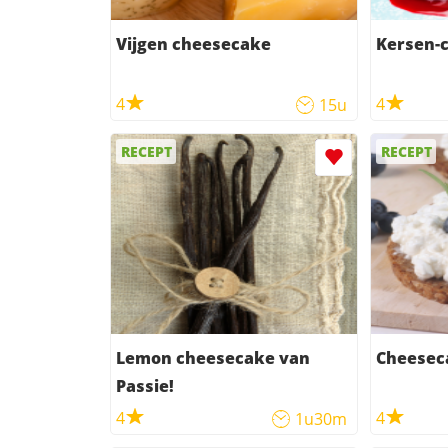
Vijgen cheesecake
Kersen-
4
4
15u
RECEPT
RECEPT
Lemon cheesecake van
Cheesec
Passie!
4
4
1u30m