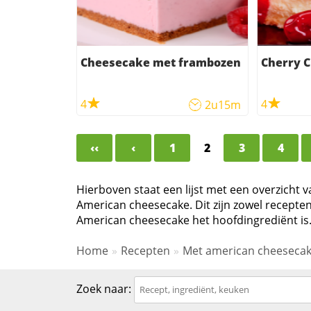
Cheesecake met frambozen
Cherry 
4
4
2u15m
‹‹
‹
1
2
3
4
Hierboven staat een lijst met een overzicht 
American cheesecake. Dit zijn zowel recepte
American cheesecake het hoofdingrediënt is
Home
Recepten
Met american cheeseca
Zoek naar: