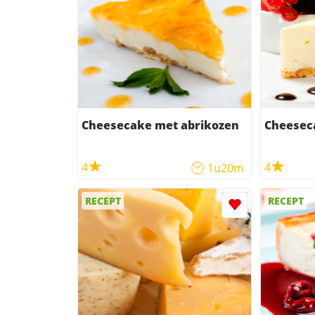
Cheesecake met abrikozen
Cheesec
4
4
1u20m
RECEPT
RECEPT