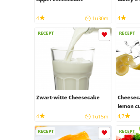
4
4
1u30m
RECEPT
RECEPT
Zwart-witte Cheesecake
Cheesec
lemon c
4
4,7
1u15m
RECEPT
RECEPT