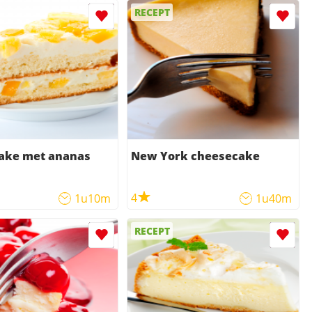
RECEPT
ake met ananas
New York cheesecake
4
1u10m
1u40m
RECEPT