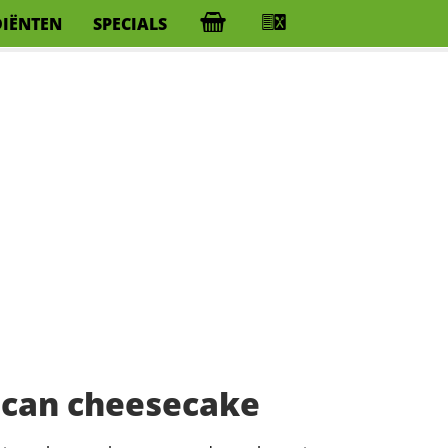
DIËNTEN
SPECIALS
can cheesecake