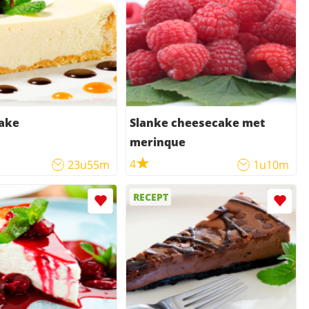
ake
Slanke cheesecake met
merinque
4
23u55m
1u10m
RECEPT