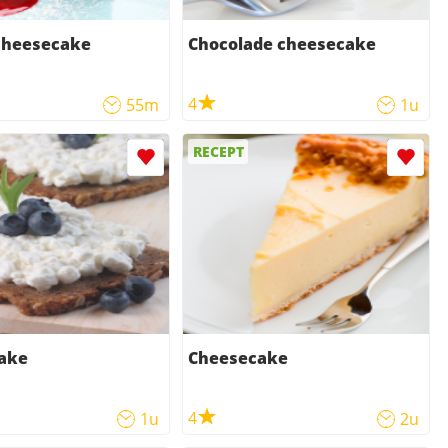
cheesecake
Chocolade cheesecake
4
55m
1u
RECEPT
ake
Cheesecake
4
1u
2u