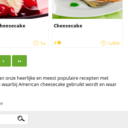
Cheesecake
Cheesecake
4
1u
1u5m
›
››
van onze heerlijke en meest populaire recepten met
n waarbij American cheesecake gebruikt wordt en waar
.
ke