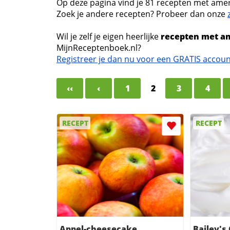
Op deze pagina vind je 81 recepten met amer
Zoek je andere recepten? Probeer dan onze
Wil je zelf je eigen heerlijke
recepten met a
MijnReceptenboek.nl?
Registreer je dan nu voor een GRATIS accou
‹‹
‹
1
2
3
4
RECEPT
RECEPT
Appel-cheesecake
Bailey's