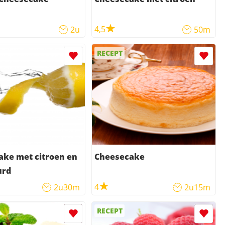
4,5
2u
50m
RECEPT
ake met citroen en
Cheesecake
urd
4
2u30m
2u15m
RECEPT