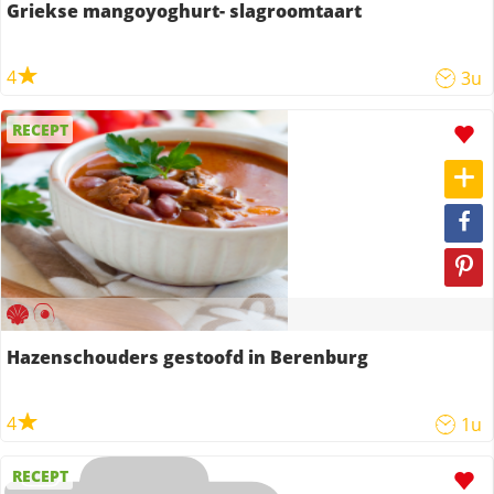
Griekse mangoyoghurt- slagroomtaart
4
3u
RECEPT
Hazenschouders gestoofd in Berenburg
4
1u
RECEPT