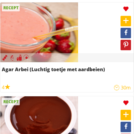
RECEPT
Agar Arbei (Luchtig toetje met aardbeien)
4
30m
RECEPT