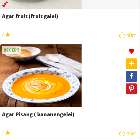
Agar fruit (fruit galei)
4
40m
RECEPT
Agar Pisang ( bananengelei)
4
45m