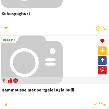
Kokosyoghurt
4
2u
RECEPT
Hammousse met portgelei Ã¡ la bulli
4
35m