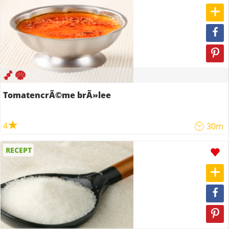
TomatencrÃ©me brÃ»lee
4
30m
RECEPT