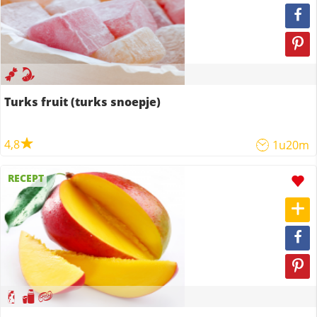
Turks fruit (turks snoepje)
4,8
1u20m
RECEPT