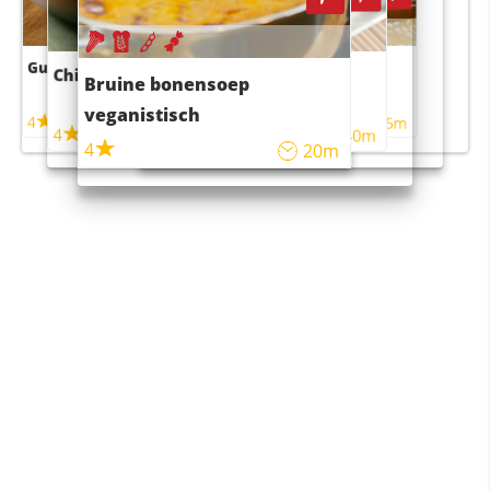
Guacamole
Pruimentaart met kaneel
Chili con carne
Sushi rijstsalade
Bruine bonensoep
maaltijdsalade
veganistisch
4
4
5m
55m
4
4
45m
40m
4
20m