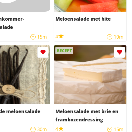
mkommer-
Meloensalade met bite
alade
4
15m
10m
RECEPT
e meloensalade
Meloensalade met brie en
frambozendressing
4
30m
15m