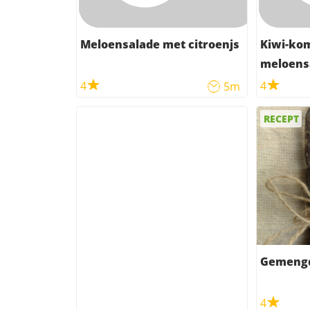
Meloensalade met citroenjs
Kiwi-ko
meloens
4
4
5m
RECEPT
Gemengd
4