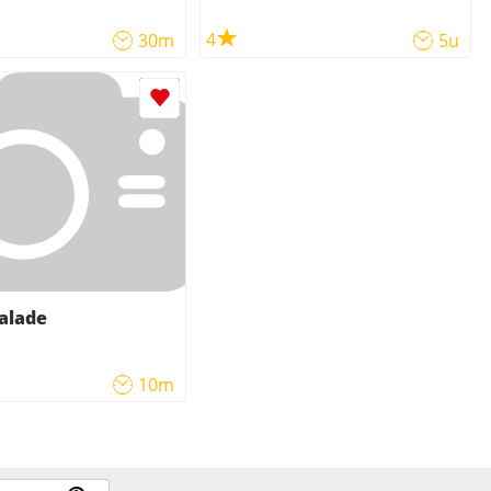
4
30m
5u
alade
10m