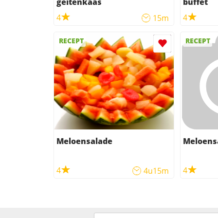
geitenkaas
buffet
4
4
15m
RECEPT
RECEPT
Meloensalade
Meloens
4
4
4u15m