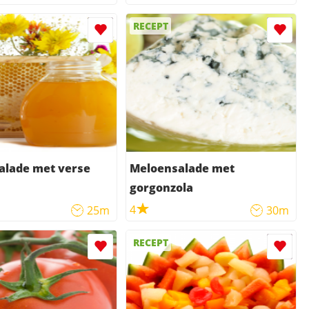
RECEPT
alade met verse
Meloensalade met
gorgonzola
4
25m
30m
RECEPT