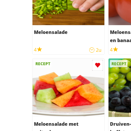
Meloensalade
Meloens
en bana
4
4
2u
RECEPT
RECEPT
Meloensalade met
Druiven