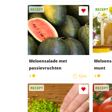
RECEPT
RECEPT
Meloensalade met
Meloens
passievruchten
munt
4
4
55m
RECEPT
RECEPT