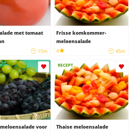
alade met tomaat
Frisse komkommer-
an
meloensalade
4
15m
45m
RECEPT
-meloensalade voor
Thaise meloensalade