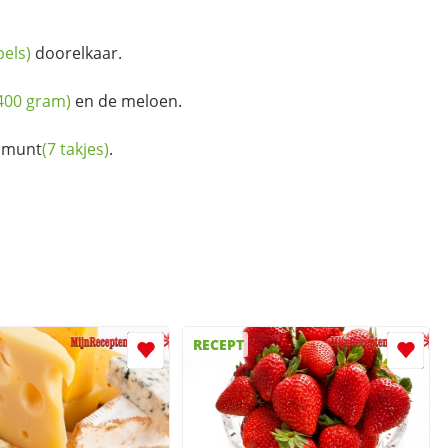
pels)
doorelkaar.
400 gram)
en de meloen.
e
munt
(7 takjes)
.
RECEPT