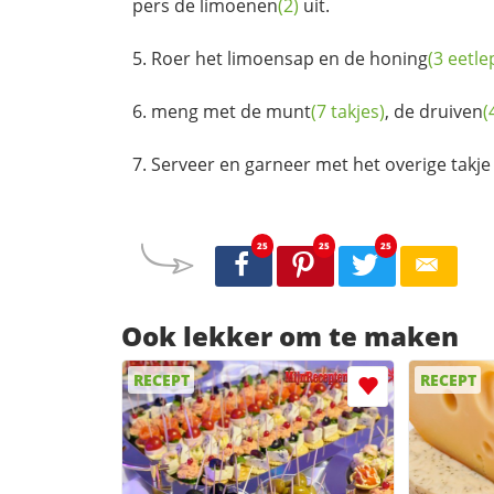
pers de
limoenen
(2)
uit.
Roer het limoensap en de
honing
(3 eetle
meng met de
munt
(7 takjes)
, de
druiven
(
Serveer en garneer met het overige takj
25
25
25
Ook lekker om te maken
RECEPT
RECEPT