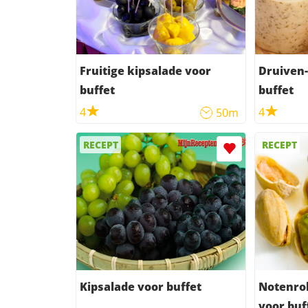
Fruitige kipsalade voor
Druiven-
buffet
buffet
4
4
50m
RECEPT
RECEPT
Kipsalade voor buffet
Notenrol
voor buf