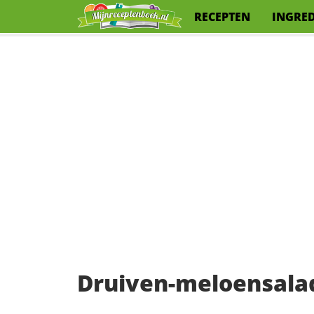
RECEPTEN
INGRE
Druiven-meloensalad