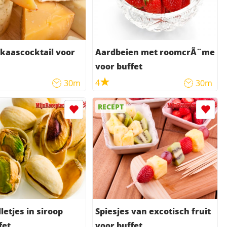
kaascocktail voor
Aardbeien met roomcrÃ¨me
voor buffet
4
30m
30m
RECEPT
letjes in siroop
Spiesjes van excotisch fruit
fet
voor buffet