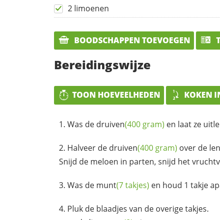
2 limoenen
BOODSCHAPPEN TOEVOEGEN
T
Bereidingswijze
TOON HOEVEELHEDEN
KOKEN I
Was de
druiven
(400 gram)
en laat ze uitl
Halveer de
druiven
(400 gram)
over de le
Snijd de meloen in parten, snijd het vruchtvl
Was de
munt
(7 takjes)
en houd 1 takje ap
Pluk de blaadjes van de overige takjes.