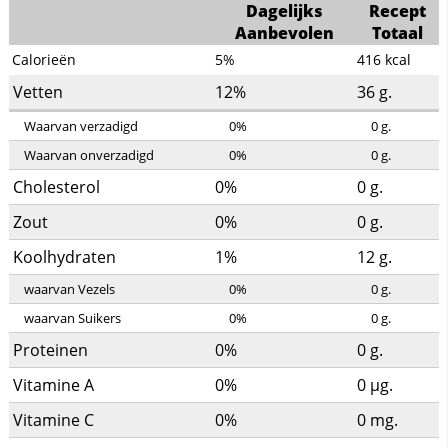
Dagelijks
Recept
Aanbevolen
Totaal
Calorieën
5%
416
kcal
Vetten
12%
36
g.
Waarvan verzadigd
0%
0
g.
Waarvan onverzadigd
0%
0
g.
Cholesterol
0%
0
g.
Zout
0%
0
g.
Koolhydraten
1%
12
g.
waarvan Vezels
0%
0
g.
waarvan Suikers
0%
0
g.
Proteinen
0%
0
g.
Vitamine A
0%
0
µg.
Vitamine C
0%
0
mg.