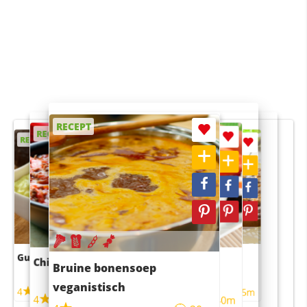
RECEPT
RECEPT
RECEPT
RECEPT
RECEPT
Guacamole
Pruimentaart met kaneel
Chili con carne
Sushi rijstsalade
Bruine bonensoep
maaltijdsalade
veganistisch
4
4
5m
55m
4
4
45m
40m