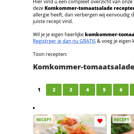
Hier vind u een compleet overzicht van on
deze
Komkommer-tomaatsalade recepte
allergie heeft, dan verbergen wij eenvoudig 
juiste recept vind.
Wil je je eigen heerlijke
komkommer-tomaat
Registreer je dan nu GRATIS
& voeg je eigen
Toon recepten:
Komkommer-tomaatsalade
1
2
3
4
5
6
RECEPT
RECEPT