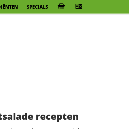
DIËNTEN
SPECIALS
alade recepten