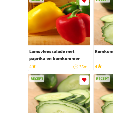
Lamsvleessalade met
Komkom
paprika en komkommer
4
4
35m
RECEPT
RECEPT