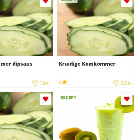
mer dipsaus
Kruidige Komkommer
4
15m
30m
RECEPT