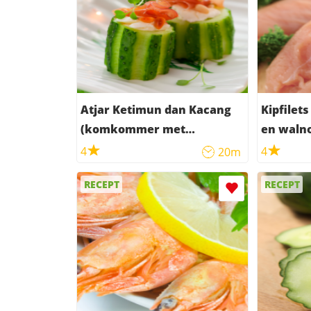
Atjar Ketimun dan Kacang
Kipfile
(komkommer met
en waln
pindaâ€™s op zuur)
4
4
20m
RECEPT
RECEPT