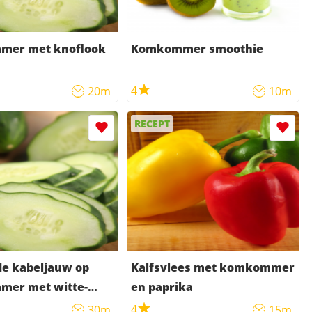
er met knoflook
Komkommer smoothie
4
20m
10m
RECEPT
de kabeljauw op
Kalfsvlees met komkommer
er met witte-
en paprika
s
4
30m
15m