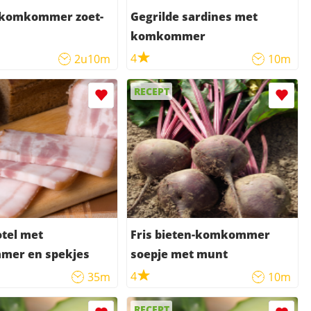
-komkommer zoet-
Gegrilde sardines met
komkommer
4
2u10m
10m
RECEPT
otel met
Fris bieten-komkommer
er en spekjes
soepje met munt
4
35m
10m
RECEPT