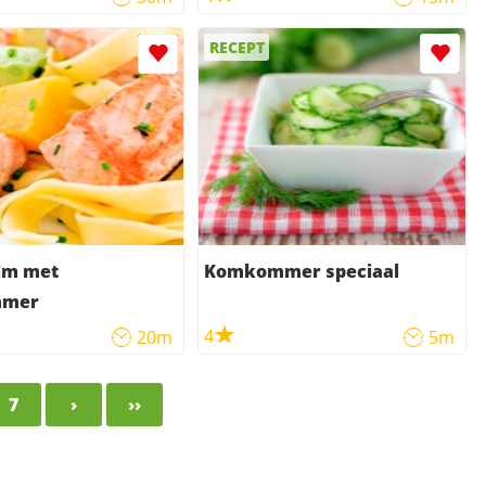
RECEPT
lm met
Komkommer speciaal
mer
4
20m
5m
7
›
››