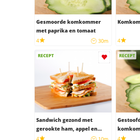
Gesmoorde komkommer
Komkomm
met paprika en tomaat
4
4
30m
RECEPT
RECEPT
Sandwich gezond met
Gestoof
gerookte ham, appel en
komkomm
komkommer
wijnsau
4
4
10m