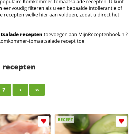
ze populaire Komkommer-tomaatsalade recepten. U kunt
n
eenvoudig filteren als u een bepaalde intollerantie of
de recepten welke hier aan voldoen, zodat u direct het
salade recepten
toevoegen aan MijnReceptenboek.nl?
 komkommer-tomaatsalade recept toe.
 recepten
7
›
››
RECEPT