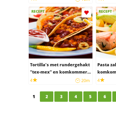
RECEPT
RECEPT
Tortilla's met rundergehakt
Pasta za
"tex-mex" en komkommer-
komkom
tomatensalade
4
4
20m
1
2
3
4
5
6