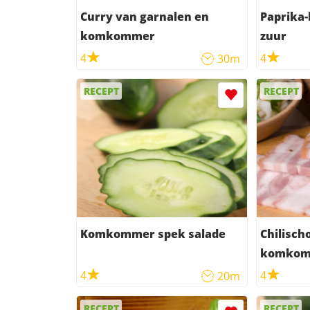
Curry van garnalen en
Paprika
komkommer
zuur
4
4
30m
RECEPT
RECEPT
Komkommer spek salade
Chilisch
komkomm
4
4
20m
RECEPT
RECEPT