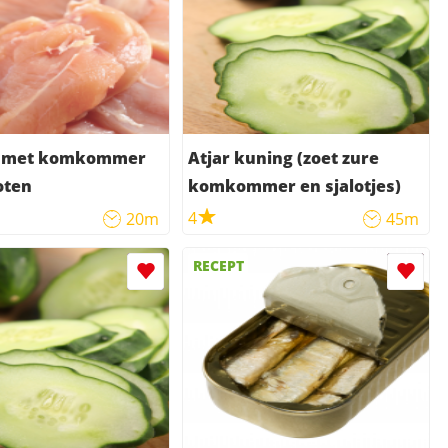
ts met komkommer
Atjar kuning (zoet zure
oten
komkommer en sjalotjes)
4
20m
45m
RECEPT