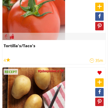
Tortilla's/Taco's
4
35m
RECEPT