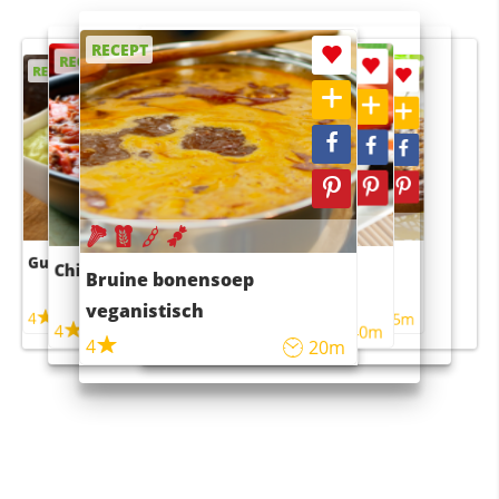
RECEPT
RECEPT
RECEPT
RECEPT
RECEPT
Guacamole
Pruimentaart met kaneel
Chili con carne
Sushi rijstsalade
Bruine bonensoep
maaltijdsalade
veganistisch
4
4
5m
55m
4
4
45m
40m
4
20m