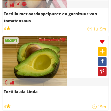
Tortilla met aardappelpuree en garnituur van
tomatensaus
4
1u15m
RECEPT
Tortilla ala Linda
4
15m