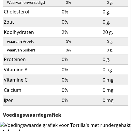
Waarvan onverzadigd
0%
0
g.
Cholesterol
0%
0
g.
Zout
0%
0
g.
Koolhydraten
2%
20
g.
waarvan Vezels
0%
0
g.
waarvan Suikers
0%
0
g.
Proteinen
0%
0
g.
Vitamine A
0%
0
µg.
Vitamine C
0%
0
mg.
Calcium
0%
0
mg.
Ijzer
0%
0
mg.
Voedingswaardegrafiek