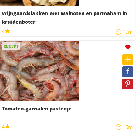
Wijngaardslakken met walnoten en parmaham in
kruidenboter
4
15m
RECEPT
Tomaten-garnalen pasteitje
4
15m