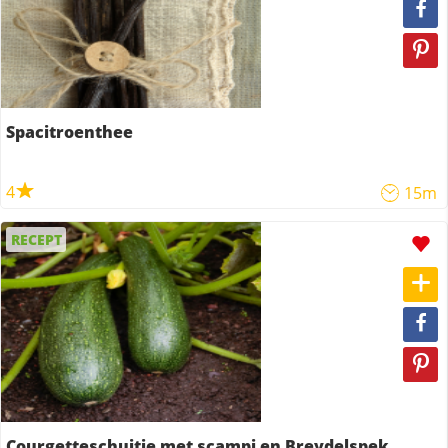
Spacitroenthee
4
15m
RECEPT
Courgetteschuitje met scampi en Breydelspek