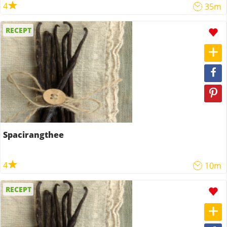
4
35m
RECEPT
Spacirangthee
4
10m
RECEPT