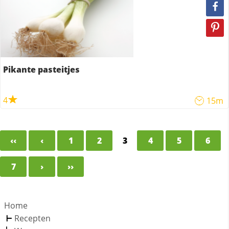
Pikante pasteitjes
4
15m
‹‹
‹
1
2
3
4
5
6
7
›
››
Home
Recepten