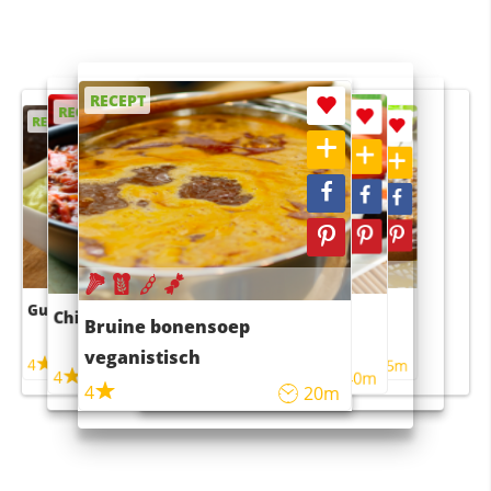
RECEPT
RECEPT
RECEPT
RECEPT
RECEPT
Guacamole
Pruimentaart met kaneel
Chili con carne
Sushi rijstsalade
Bruine bonensoep
maaltijdsalade
veganistisch
4
4
5m
55m
4
4
45m
40m
4
20m