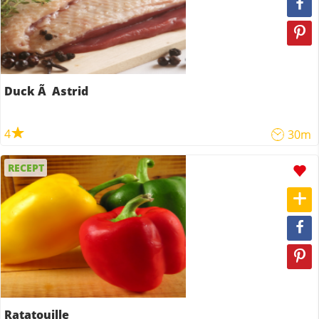
Duck Ã Astrid
4
30m
RECEPT
Ratatouille