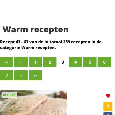
Warm recepten
Recept 43 - 63 van de in totaal 259 recepten in de
categorie Warm recepten.
‹‹
‹
1
2
3
4
5
6
7
›
››
RECEPT