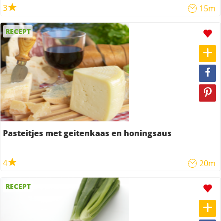
3
15m
RECEPT
Pasteitjes met geitenkaas en honingsaus
4
20m
RECEPT