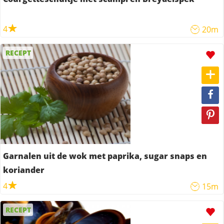
4
20m
RECEPT
Garnalen uit de wok met paprika, sugar snaps en
koriander
4
15m
RECEPT