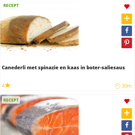
RECEPT
Canederli met spinazie en kaas in boter-saliesaus
4
30m
RECEPT