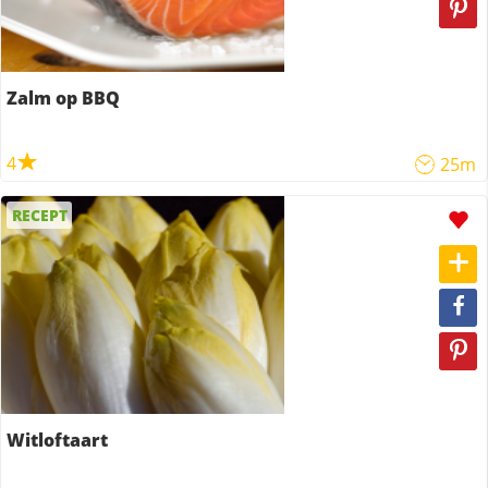
Zalm op BBQ
4
25m
RECEPT
Witloftaart