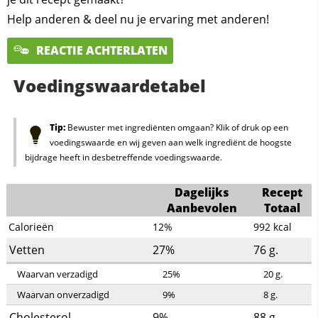
Help anderen & deel nu je ervaring met anderen!
REACTIE ACHTERLATEN
Voedingswaardetabel
Tip:
Bewuster met ingrediënten omgaan? Klik of druk op een
voedingswaarde en wij geven aan welk ingrediënt de hoogste
bijdrage heeft in desbetreffende voedingswaarde.
Dagelijks
Recept
Aanbevolen
Totaal
Calorieën
12%
992
kcal
Vetten
27%
76
g.
Waarvan verzadigd
25%
20
g.
Waarvan onverzadigd
9%
8
g.
Cholesterol
9%
88
g.