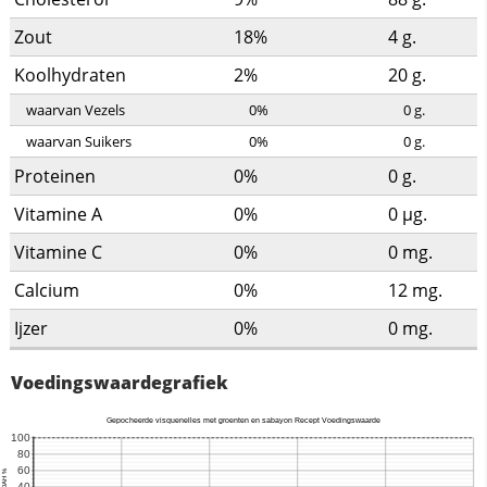
Zout
18%
4
g.
Koolhydraten
2%
20
g.
waarvan Vezels
0%
0
g.
waarvan Suikers
0%
0
g.
Proteinen
0%
0
g.
Vitamine A
0%
0
µg.
Vitamine C
0%
0
mg.
Calcium
0%
12
mg.
Ijzer
0%
0
mg.
Voedingswaardegrafiek