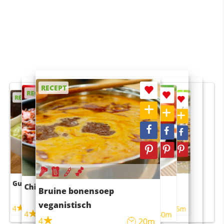
RECEPT
RECEPT
RECEPT
RECEPT
RECEPT
Guacamole
Pruimentaart met kaneel
Chili con carne
Sushi rijstsalade
Bruine bonensoep
maaltijdsalade
veganistisch
4
4
5m
55m
4
4
45m
40m
4
20m