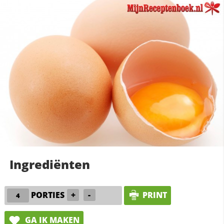
Ingrediënten
PORTIES
+
-
PRINT
GA IK MAKEN