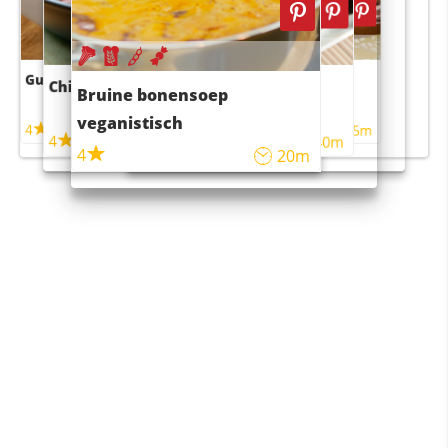
Guacamole
Pruimentaart met kaneel
Chili con carne
Sushi rijstsalade
Bruine bonensoep
maaltijdsalade
veganistisch
4
4
5m
55m
4
4
45m
40m
4
20m