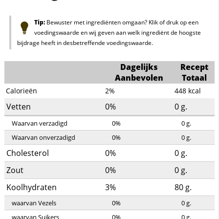
Tip:
Bewuster met ingrediënten omgaan? Klik of druk op een
voedingswaarde en wij geven aan welk ingrediënt de hoogste
bijdrage heeft in desbetreffende voedingswaarde.
Dagelijks
Recept
Aanbevolen
Totaal
Calorieën
2%
448
kcal
Vetten
0%
0
g.
Waarvan verzadigd
0%
0
g.
Waarvan onverzadigd
0%
0
g.
Cholesterol
0%
0
g.
Zout
0%
0
g.
Koolhydraten
3%
80
g.
waarvan Vezels
0%
0
g.
waarvan Suikers
0%
0
g.