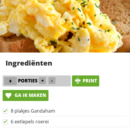
Ingrediënten
PORTIES
+
-
PRINT
GA IK MAKEN
8 plakjes Gandaham
6 eetlepels roerei