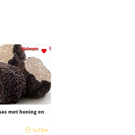
aas met honing en
1u15m