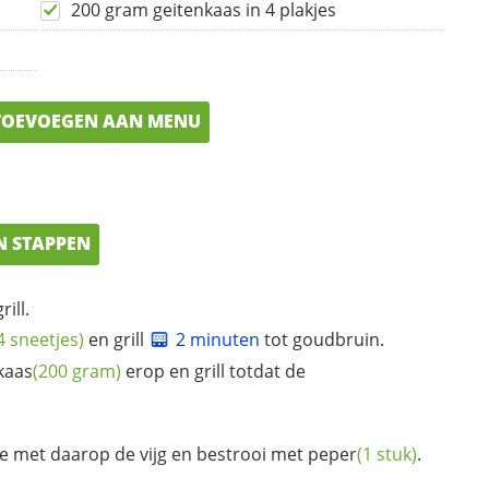
200 gram geitenkaas in 4 plakjes
OEVOEGEN AAN MENU
N STAPPEN
ill.
4 sneetjes)
en grill
2 minuten
tot goudbruin.
kaas
(200 gram)
erop en grill totdat de
e met daarop de vijg en bestrooi met
peper
(1 stuk)
.