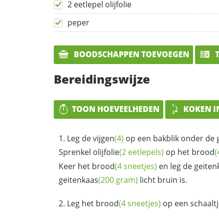
2 eetlepel olijfolie
peper
BOODSCHAPPEN TOEVOEGEN
T
Bereidingswijze
TOON HOEVEELHEDEN
KOKEN I
Leg de
vijgen
(4)
op een bakblik onder de gr
Sprenkel
olijfolie
(2 eetlepels)
op het
brood
(
Keer het
brood
(4 sneetjes)
en leg de
geiten
geitenkaas
(200 gram)
licht bruin is.
Leg het
brood
(4 sneetjes)
op een schaaltj