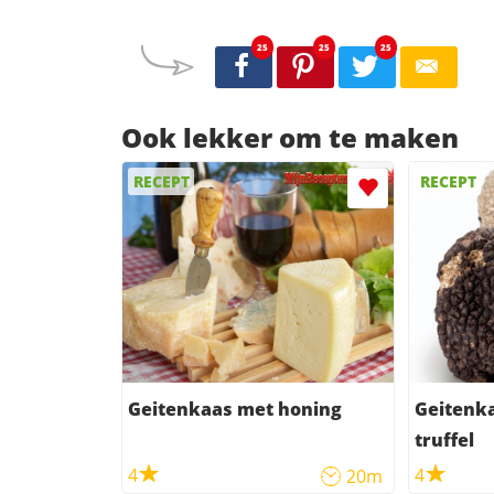
25
25
25
Ook lekker om te maken
RECEPT
RECEPT
Geitenkaas met honing
Geitenk
truffel
4
4
20m