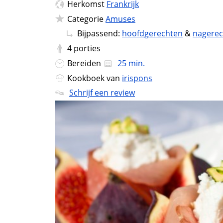
Herkomst
Frankrijk
Categorie
Amuses
Bijpassend:
hoofdgerechten
&
nagere
4
porties
Bereiden
25 min.
Kookboek van
irispons
Schrijf een review