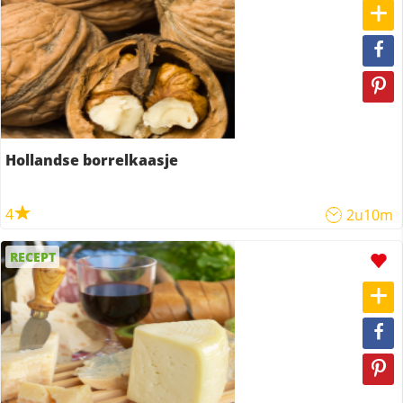
Hollandse borrelkaasje
4
2u10m
RECEPT