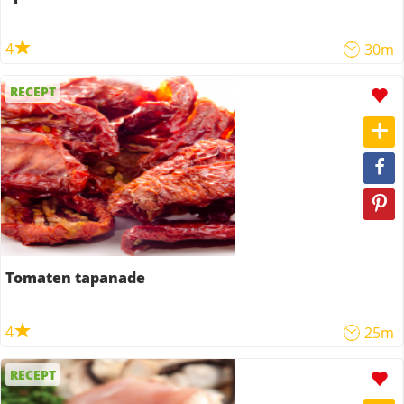
4
30m
RECEPT
Tomaten tapanade
4
25m
RECEPT