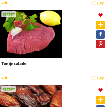
4
10m
RECEPT
Tonijnsalade
4
10m
RECEPT