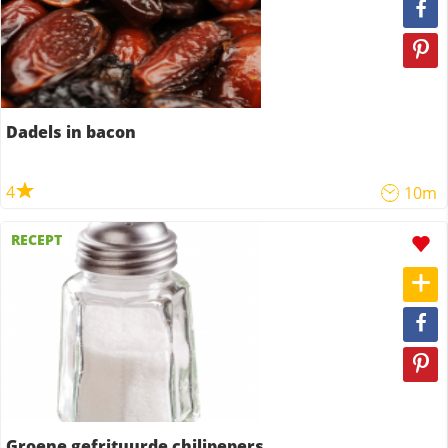
Dadels in bacon
4
10m
RECEPT
Groene gefrituurde chilipepers