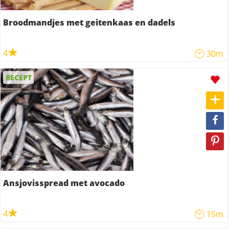
Broodmandjes met geitenkaas en dadels
4
30m
RECEPT
Ansjovisspread met avocado
4
15m