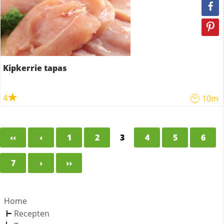
Kipkerrie tapas
4
10m
‹‹
‹
1
2
3
4
5
6
7
›
››
Home
Recepten