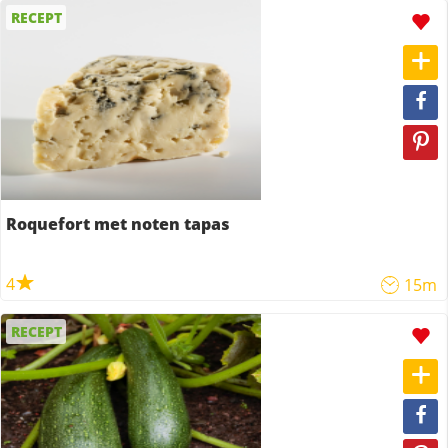
RECEPT
Roquefort met noten tapas
4
15m
RECEPT