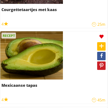
Courgettetaartjes met kaas
4
25m
RECEPT
Mexicaanse tapas
4
45m