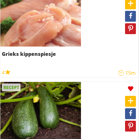
Grieks kippenspiesje
4
15m
RECEPT