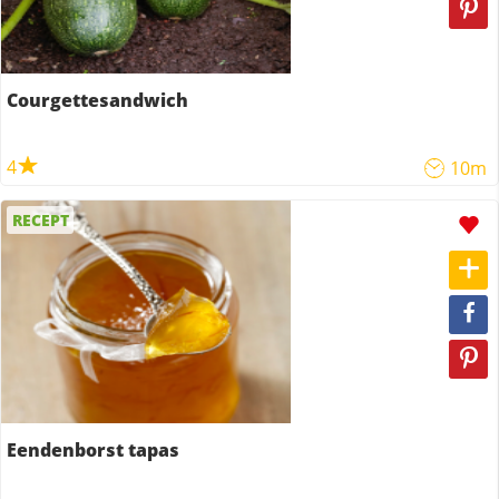
Courgettesandwich
4
10m
RECEPT
Eendenborst tapas