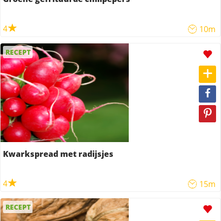
4
10m
RECEPT
Kwarkspread met radijsjes
4
15m
RECEPT