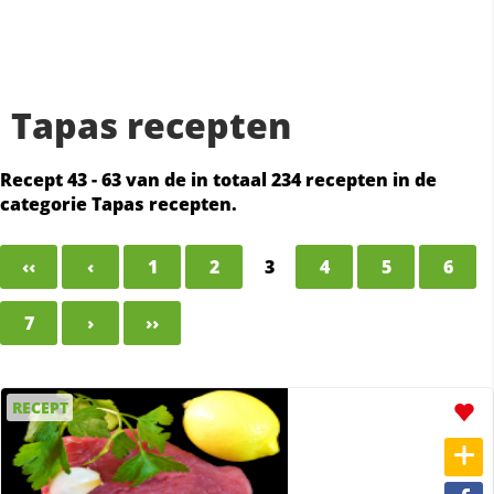
Tapas recepten
Recept 43 - 63 van de in totaal 234 recepten in de
categorie Tapas recepten.
‹‹
‹
1
2
3
4
5
6
7
›
››
RECEPT