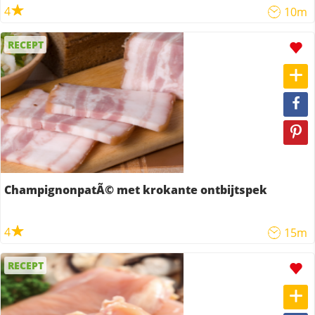
4
10m
RECEPT
ChampignonpatÃ© met krokante ontbijtspek
4
15m
RECEPT