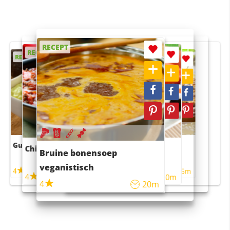
RECEPT
RECEPT
RECEPT
RECEPT
RECEPT
Guacamole
Pruimentaart met kaneel
Chili con carne
Sushi rijstsalade
Bruine bonensoep
maaltijdsalade
veganistisch
4
4
5m
55m
4
4
45m
40m
4
20m