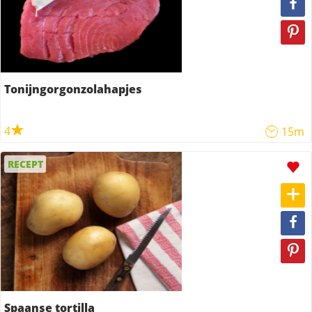
Tonijngorgonzolahapjes
4
15m
RECEPT
Spaanse tortilla