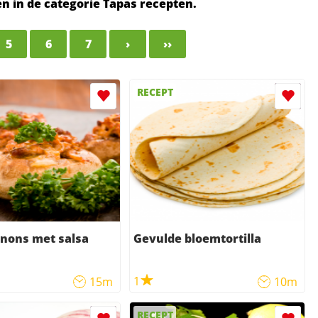
ten in de categorie Tapas recepten.
5
6
7
›
››
RECEPT
nons met salsa
Gevulde bloemtortilla
1
15m
10m
RECEPT