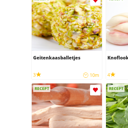
Geitenkaasballetjes
Knofloo
3
4
10m
RECEPT
RECEPT