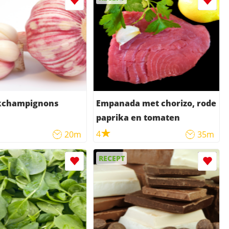
kchampignons
Empanada met chorizo, rode
paprika en tomaten
4
20m
35m
RECEPT