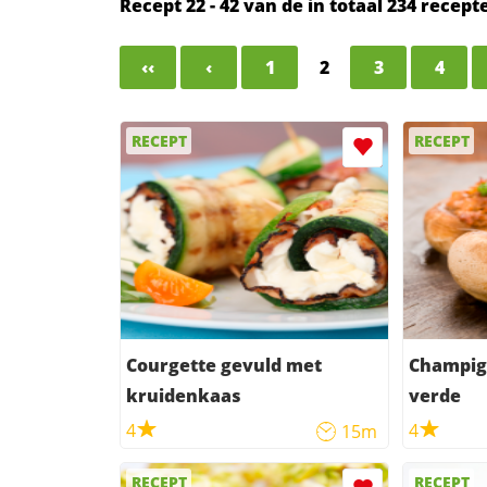
Recept 22 - 42 van de in totaal 234 recep
‹‹
‹
1
2
3
4
RECEPT
RECEPT
Courgette gevuld met
Champig
kruidenkaas
verde
4
4
15m
RECEPT
RECEPT