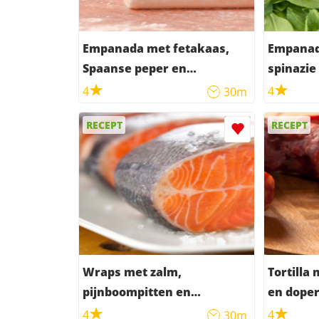
Empanada met fetakaas,
Empanad
Spaanse peper en
spinazie
zongedroogde tomaar
4
4
30m
RECEPT
RECEPT
Wraps met zalm,
Tortilla
pijnboompitten en
en dope
komkommer
4
4
30m