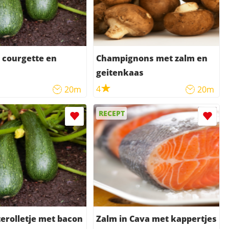
 courgette en
Champignons met zalm en
geitenkaas
4
20m
20m
RECEPT
erolletje met bacon
Zalm in Cava met kappertjes