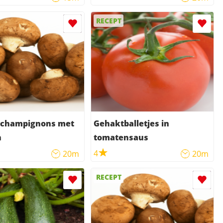
RECEPT
 champignons met
Gehaktballetjes in
n
tomatensaus
4
20m
20m
RECEPT