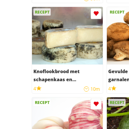
RECEPT
RECEPT
Knoflookbrood met
Gevulde
schapenkaas en
garnale
serranoham
4
4
10m
RECEPT
RECEPT