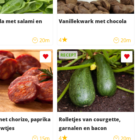
a met salami en
Vanillekwark met chocola
4
20m
20m
RECEPT
 met chorizo, paprika
Rolletjes van courgette,
rwtjes
garnalen en bacon
4
15m
20m