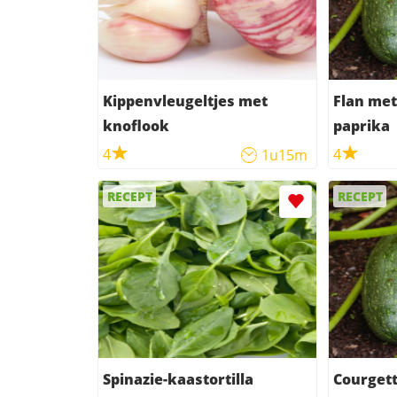
Kippenvleugeltjes met
Flan met
knoflook
paprika
4
4
1u15m
RECEPT
RECEPT
Spinazie-kaastortilla
Courgett