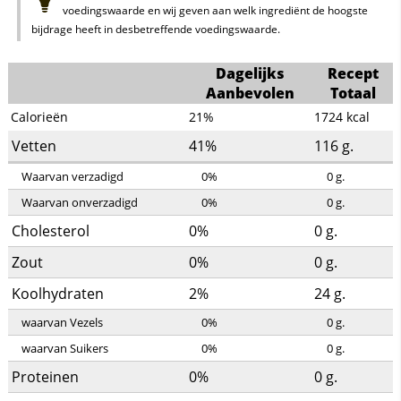
voedingswaarde en wij geven aan welk ingrediënt de hoogste
bijdrage heeft in desbetreffende voedingswaarde.
Dagelijks
Recept
Aanbevolen
Totaal
Calorieën
21%
1724
kcal
Vetten
41%
116
g.
Waarvan verzadigd
0%
0
g.
Waarvan onverzadigd
0%
0
g.
Cholesterol
0%
0
g.
Zout
0%
0
g.
Koolhydraten
2%
24
g.
waarvan Vezels
0%
0
g.
waarvan Suikers
0%
0
g.
Proteinen
0%
0
g.