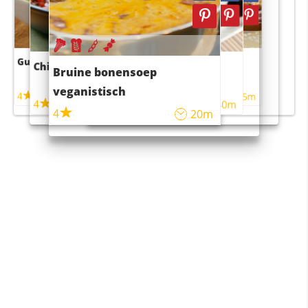
Guacamole
Pruimentaart met kaneel
Chili con carne
Sushi rijstsalade
Bruine bonensoep
maaltijdsalade
veganistisch
4
4
5m
55m
4
4
45m
40m
4
20m