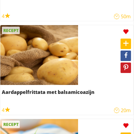
4
50m
RECEPT
Aardappelfrittata met balsamicoazijn
4
20m
RECEPT