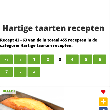
Hartige taarten recepten
Recept 43 - 63 van de in totaal 455 recepten in de
categorie Hartige taarten recepten.
‹‹
‹
1
2
3
4
5
6
7
›
››
RECEPT