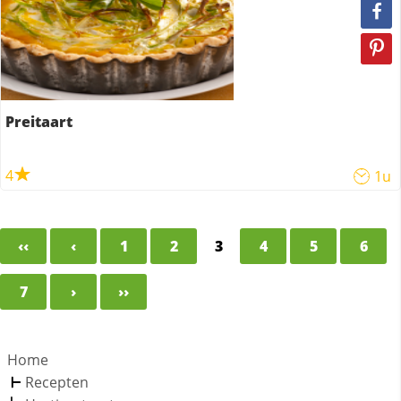
Preitaart
4
1u
‹‹
‹
1
2
3
4
5
6
7
›
››
Home
Recepten