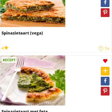
Spinazietaart (vega)
4
1u
RECEPT
Spinazietaart met feta