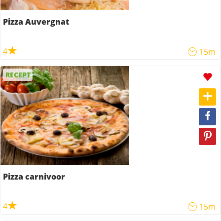
Pizza Auvergnat
4
15m
RECEPT
Pizza carnivoor
4
15m