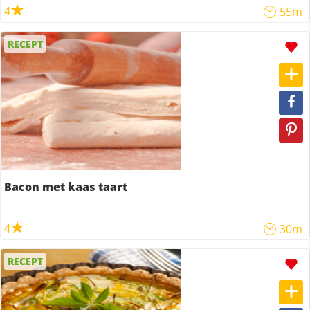
4
55m
RECEPT
Bacon met kaas taart
4
30m
RECEPT