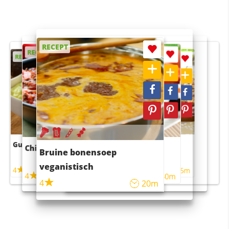
RECEPT
RECEPT
RECEPT
RECEPT
RECEPT
Guacamole
Pruimentaart met kaneel
Chili con carne
Sushi rijstsalade
Bruine bonensoep
maaltijdsalade
veganistisch
4
4
5m
55m
4
4
45m
40m
4
20m