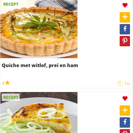
RECEPT
Quiche met witlof, prei en ham
4
1u
RECEPT