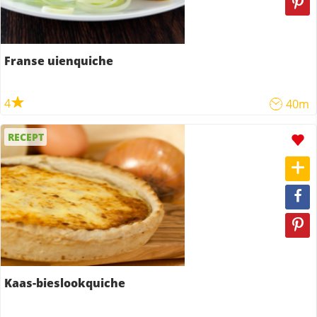
Franse uienquiche
4
40m
RECEPT
Kaas-bieslookquiche