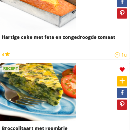
Hartige cake met feta en zongedroogde tomaat
4
1u
RECEPT
Broccolitaart met roombrie