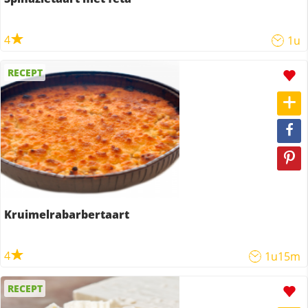
4
1u
RECEPT
Kruimelrabarbertaart
4
1u15m
RECEPT