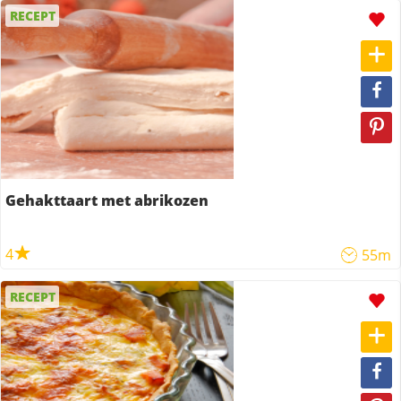
RECEPT
Gehakttaart met abrikozen
4
55m
RECEPT